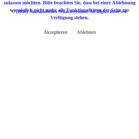
zulassen möchten. Bitte beachten Sie, dass bei einer Ablehnung
womöglich nicht mehr alle Funktionalitäten der Seite zur
© {2016} Saarländischer Schachverband. All Rights Reserved.
Verfügung stehen.
Akzeptieren
Ablehnen