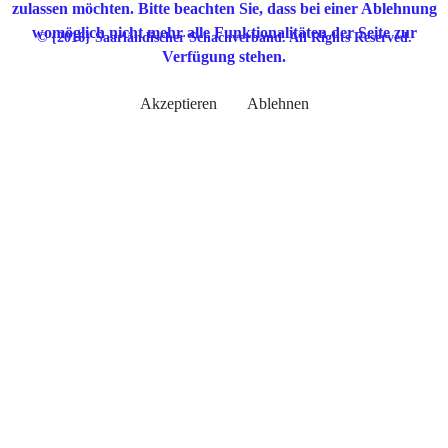
zulassen möchten. Bitte beachten Sie, dass bei einer Ablehnung
womöglich nicht mehr alle Funktionalitäten der Seite zur
© {2016} Saarländischer Schachverband. All Rights Reserved.
Verfügung stehen.
Akzeptieren
Ablehnen