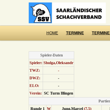
HOME
TERMINE
TERMINE
Spieler-Daten
Spieler:
Shulga,Oleksandr
TWZ:
-
DWZ:
-
ELO:
-
Verein:
SC Turm Illingen
Partie
Runde 1
W
Jung,Marcel
(7.5)