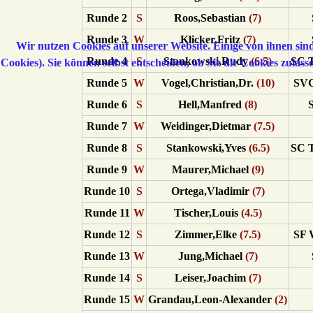
Runde 2
S
Roos,Sebastian
(7)
Runde 3
W
Klicker,Fritz
(7)
Wir nutzen Cookies auf unserer Website. Einige von ihnen sind
Runde 4
S
Stankowski,Rudy
(6.5)
SC T
Cookies). Sie können selbst entscheiden, ob Sie die Cookies zulas
Runde 5
W
Vogel,Christian,Dr.
(10)
SVG
Runde 6
S
Hell,Manfred
(8)
Runde 7
W
Weidinger,Dietmar
(7.5)
Runde 8
S
Stankowski,Yves
(6.5)
SC T
Runde 9
W
Maurer,Michael
(9)
Runde 10
S
Ortega,Vladimir
(7)
Runde 11
W
Tischer,Louis
(4.5)
Runde 12
S
Zimmer,Elke
(7.5)
SF W
Runde 13
W
Jung,Michael
(7)
Runde 14
S
Leiser,Joachim
(7)
Runde 15
W
Grandau,Leon-Alexander
(2)