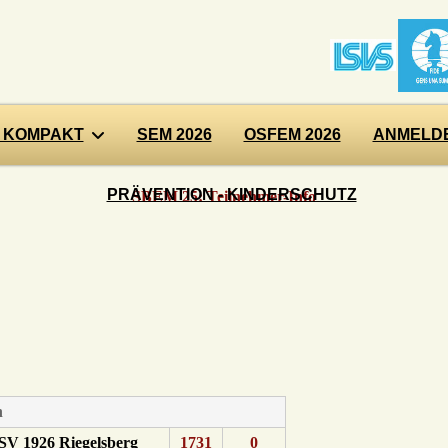
 KOMPAKT
SEM 2026
OSFEM 2026
ANMELDE
PRÄVENTION - KINDERSCHUTZ
SBEM 25: Teilnehmer-Info
n
SV 1926 Riegelsberg
1731
0