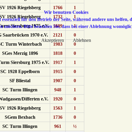
SV 1926 Riegelsberg
1766
1
Wir benutzen Cookies
SV 1926 Riegelsberg
1732
1
 essenziell für den Betrieb der Seite, während andere uns helfen,
urm Siersburg 1975 e.V.
1609
1
sen möchten. Bitte beachten Sie, dass bei einer Ablehnung womöglic
 Saarbrücken 1970 e.V.
2121
0
Akzeptieren
Ablehnen
SC Turm Winterbach
1983
0
SGes Merzig 1896
1818
0
urm Siersburg 1975 e.V.
1917
1
SC 1928 Eppelborn
1915
0
SF Bliestal
1907
0
SC Turm Illingen
948
1
adgassen/Differten e.V.
1920
0
SV 1926 Riegelsberg
1563
1
SGem Bexbach
1736
0
SC Turm Illingen
961
½