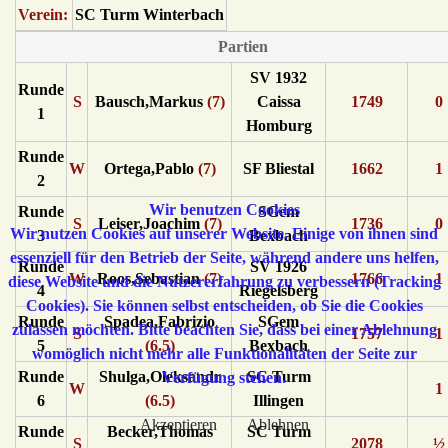
Verein:
SC Turm Winterbach
Partien
SV 1932
Runde
S
Bausch,Markus
(7)
Caissa
1749
0
1
Homburg
Runde
W
Ortega,Pablo
(7)
SF Bliestal
1662
1
2
Wir benutzen Cookies
Runde
SGem
S
Leiser,Joachim
(7)
1736
0
Wir nutzen Cookies auf unserer Website. Einige von ihnen sind
3
Bexbach
essenziell für den Betrieb der Seite, während andere uns helfen,
Runde
SV 1926
W
Roos,Sebastian
(7)
1766
1
diese Website und die Nutzererfahrung zu verbessern (Tracking
4
Riegelsberg
Cookies). Sie können selbst entscheiden, ob Sie die Cookies
Runde
Spadea,Fabrizio
SGem
zulassen möchten. Bitte beachten Sie, dass bei einer Ablehnung
S
1757
1
5
(6.5)
Bexbach
womöglich nicht mehr alle Funktionalitäten der Seite zur
Runde
Shulga,Oleksandr
SC Turm
Verfügung stehen.
W
1
6
(6.5)
Illingen
Akzeptieren
Ablehnen
Runde
Becker,Thomas
SC Turm
S
2078
½