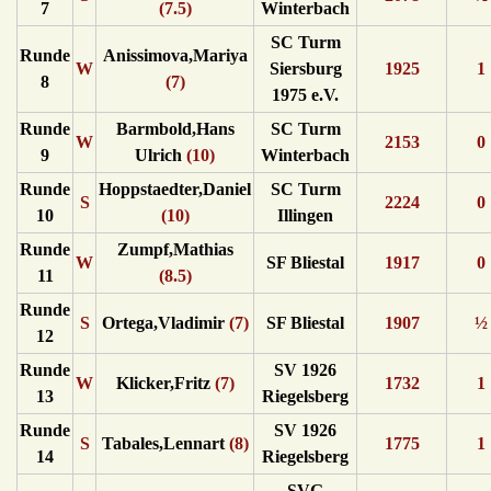
7
(7.5)
Winterbach
SC Turm
Runde
Anissimova,Mariya
W
Siersburg
1925
1
8
(7)
1975 e.V.
Runde
Barmbold,Hans
SC Turm
W
2153
0
9
Ulrich
(10)
Winterbach
Runde
Hoppstaedter,Daniel
SC Turm
S
2224
0
10
(10)
Illingen
Runde
Zumpf,Mathias
W
SF Bliestal
1917
0
11
(8.5)
Runde
S
Ortega,Vladimir
(7)
SF Bliestal
1907
½
12
Runde
SV 1926
W
Klicker,Fritz
(7)
1732
1
13
Riegelsberg
Runde
SV 1926
S
Tabales,Lennart
(8)
1775
1
14
Riegelsberg
SVG