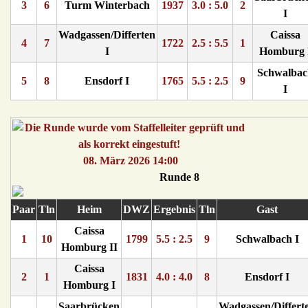
3
6
Turm Winterbach
1937
3.0 : 5.0
2
I
Wadgassen/Differten
Caissa
4
7
1722
2.5 : 5.5
1
I
Homburg 
Schwalbac
5
8
Ensdorf I
1765
5.5 : 2.5
9
I
08. März 2026 14:00
Runde 8
Paar
Tln
Heim
DWZ
Ergebnis
Tln
Gast
Caissa
1
10
1799
5.5 : 2.5
9
Schwalbach I
Homburg II
Caissa
2
1
1831
4.0 : 4.0
8
Ensdorf I
Homburg I
Saarbrücken
Wadgassen/Differt