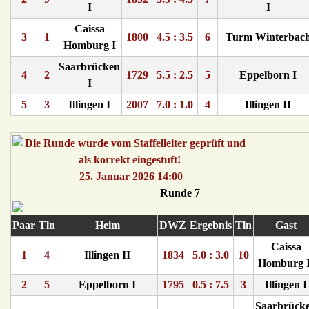
I
I
Caissa
3
1
1800
4.5 : 3.5
6
Turm Winterbac
Homburg I
Saarbrücken
4
2
1729
5.5 : 2.5
5
Eppelborn I
I
5
3
Illingen I
2007
7.0 : 1.0
4
Illingen II
25. Januar 2026 14:00
Runde 7
Paar
Tln
Heim
DWZ
Ergebnis
Tln
Gast
Caissa
1
4
Illingen II
1834
5.0 : 3.0
10
Homburg I
2
5
Eppelborn I
1795
0.5 : 7.5
3
Illingen I
Saarbrück