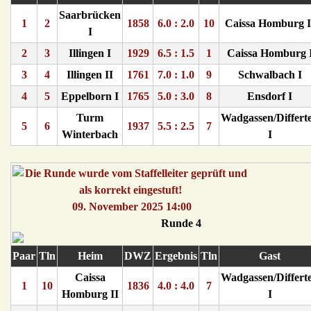
Saarbrücken
1
2
1858
6.0 : 2.0
10
Caissa Homburg I
I
2
3
Illingen I
1929
6.5 : 1.5
1
Caissa Homburg 
3
4
Illingen II
1761
7.0 : 1.0
9
Schwalbach I
4
5
Eppelborn I
1765
5.0 : 3.0
8
Ensdorf I
Turm
Wadgassen/Differt
5
6
1937
5.5 : 2.5
7
Winterbach
I
09. November 2025 14:00
Runde 4
Paar
Tln
Heim
DWZ
Ergebnis
Tln
Gast
Caissa
Wadgassen/Differt
1
10
1836
4.0 : 4.0
7
Homburg II
I