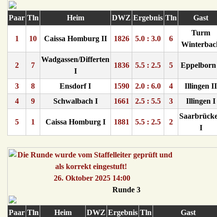
Paar
Tln
Heim
DWZ
Ergebnis
Tln
Gast
Turm
1
10
Caissa Homburg II
1826
5.0 : 3.0
6
Winterbac
Wadgassen/Differten
2
7
1836
5.5 : 2.5
5
Eppelborn
I
3
8
Ensdorf I
1590
2.0 : 6.0
4
Illingen II
4
9
Schwalbach I
1661
2.5 : 5.5
3
Illingen I
Saarbrück
5
1
Caissa Homburg I
1881
5.5 : 2.5
2
I
26. Oktober 2025 14:00
Runde 3
Paar
Tln
Heim
DWZ
Ergebnis
Tln
Gast