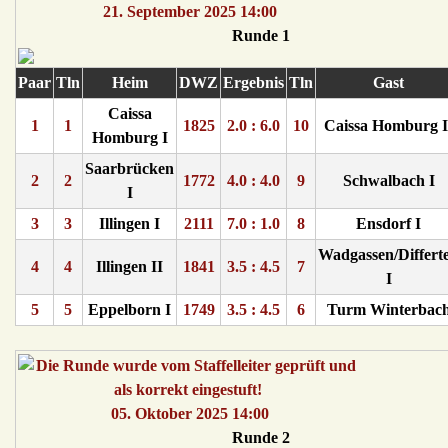
21. September 2025 14:00
Runde 1
Paar
Tln
Heim
DWZ
Ergebnis
Tln
Gast
Caissa
1
1
1825
2.0 : 6.0
10
Caissa Homburg I
Homburg I
Saarbrücken
2
2
1772
4.0 : 4.0
9
Schwalbach I
I
3
3
Illingen I
2111
7.0 : 1.0
8
Ensdorf I
Wadgassen/Differt
4
4
Illingen II
1841
3.5 : 4.5
7
I
5
5
Eppelborn I
1749
3.5 : 4.5
6
Turm Winterbac
05. Oktober 2025 14:00
Runde 2