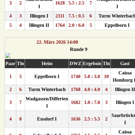
3
2
1628
5.5 : 2.5
7
I
I
4
3
Illingen I
2111
7.5 : 0.5
6
Turm Winterbac
5
4
Illingen II
1764
2.0 : 6.0
5
Eppelborn I
22. März 2026 14:00
Runde 9
Paar
Tln
Heim
DWZ
Ergebnis
Tln
Gast
Caissa
1
5
Eppelborn I
1740
5.0 : 3.0
10
Homburg I
2
6
Turm Winterbach
1768
4.0 : 4.0
4
Illingen II
Wadgassen/Differten
3
7
1682
1.0 : 7.0
3
Illingen I
I
Saarbrück
4
8
Ensdorf I
1636
2.5 : 5.5
2
I
Caissa