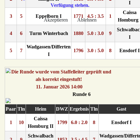
I
Verfügung stehen.
Caissa
3
5
Eppelborn I
1771
4.5 : 3.5
1
Akzeptieren
Ablehnen
Homburg 
Schwalbac
4
6
Turm Winterbach
1880
5.0 : 3.0
9
I
Wadgassen/Differten
5
7
1796
3.0 : 5.0
8
Ensdorf I
I
11. Januar 2026 14:00
Runde 6
Paar
Tln
Heim
DWZ
Ergebnis
Tln
Gast
Caissa
1
10
1799
6.0 : 2.0
8
Ensdorf I
Homburg II
Schwalbach
Wadgassen/Differt
2
9
1852
3.5 : 4.5
7