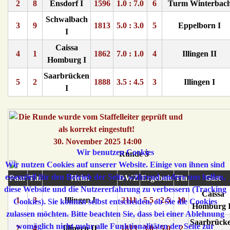
2
8
Ensdorf I
1596
1.0 : 7.0
6
Turm Winterbac
Schwalbach
3
9
1813
5.0 : 3.0
5
Eppelborn I
I
Caissa
4
1
1862
7.0 : 1.0
4
Illingen II
Homburg I
Saarbrücken
5
2
1888
3.5 : 4.5
3
Illingen I
I
30. November 2025 14:00
Wir benutzen Cookies
Runde 5
Wir nutzen Cookies auf unserer Website. Einige von ihnen sind
essenziell für den Betrieb der Seite, während andere uns helfen,
Paar
Tln
Heim
DWZ
Ergebnis
Tln
Gast
diese Website und die Nutzererfahrung zu verbessern (Tracking
Caissa
1
3
Illingen I
2111
5.5 : 2.5
10
Cookies). Sie können selbst entscheiden, ob Sie die Cookies
Homburg I
zulassen möchten. Bitte beachten Sie, dass bei einer Ablehnung
Saarbrück
womöglich nicht mehr alle Funktionalitäten der Seite zur
2
4
Illingen II
1813
3.0 : 5.0
2