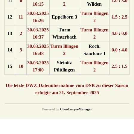
11
6
1.0 : 3.0
16:15
2
Wilden
30.03.2025
Turm Illingen
12
11
Eppelborn 3
1.5 : 2.5
16:26
2
30.03.2025
Turm
Turm Illingen
13
2
4.0 : 0.0
16:37
Winterbach
2
30.03.2025
Turm Illingen
Roch.
14
5
0.0 : 4.0
16:48
2
Saarlouis I
30.03.2025
Steinitz
Turm Illingen
15
10
2.5 : 1.5
17:00
Püttlingen
2
Die letzte DWZ-Datenübernahme vom DSB zu dieser Saison
erfolgte am 21. September 2025
Powered by
ChessLeagueManager
© {2016} Saarländischer Schachverband. All Rights Reserved.