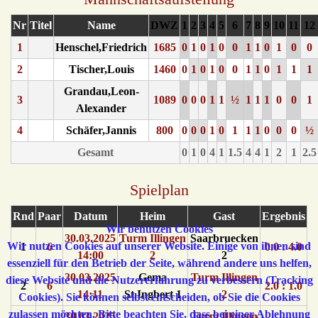
Nr
Titel
Name
DWZ
1
2
3
4
5
6
7
8
9
10
11
12
1
Henschel,Friedrich
1685
0
1
0
1
0
0
1
1
0
1
0
0
2
Tischer,Louis
1460
0
1
0
1
0
0
1
1
0
1
1
1
Grandau,Leon-
3
1089
0
0
0
1
1
½
1
1
1
0
0
1
Alexander
4
Schäfer,Jannis
800
0
0
0
1
0
1
1
1
0
0
0
½
Gesamt
0
1
0
4
1
1.5
4
4
1
2
1
2.5
Spielplan
Rnd
Paar
Datum
Heim
Gast
Ergebnis
Wir benutzen Cookies
30.03.2025
Turm Illingen
Saarbruecken
Wir nutzen Cookies auf unserer Website. Einige von ihnen sind
1
6
0.0 : 4.0
14:00
2
2
essenziell für den Betrieb der Seite, während andere uns helfen,
30.03.2025
Gema
Turm Illingen
diese Website und die Nutzererfahrung zu verbessern (Tracking
2
6
2.0 : 1.0
14:11
St.Ingbert 1
2
Cookies). Sie können selbst entscheiden, ob Sie die Cookies
zulassen möchten. Bitte beachten Sie, dass bei einer Ablehnung
30.03.2025
Turm Illingen