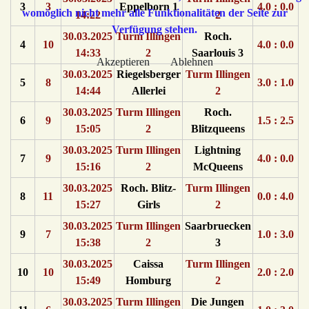
3
3
Eppelborn 1
4.0 : 0.0
womöglich nicht mehr alle Funktionalitäten der Seite zur
14:22
2
Verfügung stehen.
30.03.2025
Turm Illingen
Roch.
4
10
4.0 : 0.0
14:33
2
Saarlouis 3
Akzeptieren
Ablehnen
30.03.2025
Riegelsberger
Turm Illingen
5
8
3.0 : 1.0
14:44
Allerlei
2
30.03.2025
Turm Illingen
Roch.
6
9
1.5 : 2.5
15:05
2
Blitzqueens
30.03.2025
Turm Illingen
Lightning
7
9
4.0 : 0.0
15:16
2
McQueens
30.03.2025
Roch. Blitz-
Turm Illingen
8
11
0.0 : 4.0
15:27
Girls
2
30.03.2025
Turm Illingen
Saarbruecken
9
7
1.0 : 3.0
15:38
2
3
30.03.2025
Caissa
Turm Illingen
10
10
2.0 : 2.0
15:49
Homburg
2
30.03.2025
Turm Illingen
Die Jungen