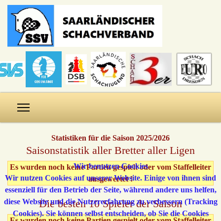
Statistiken für die Saison 2025/2026
Saisonstatistik aller Bretter aller Ligen
Wir benutzen Cookies
Es wurden noch keine Partien gespielt oder vom Staffelleiter
Wir nutzen Cookies auf unserer Website. Einige von ihnen sind
ausgewertet !
essenziell für den Betrieb der Seite, während andere uns helfen,
diese Website und die Nutzererfahrung zu verbessern (Tracking
Die besten 10 Spieler der Saison
Cookies). Sie können selbst entscheiden, ob Sie die Cookies
Es wurden noch keine Partien gespielt oder vom Staffelleiter