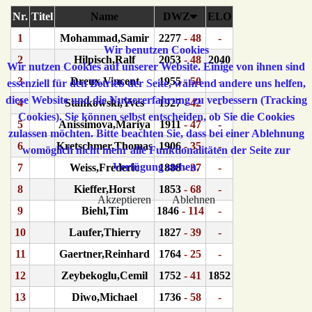
Nr.
Titel
Name
DWZ
ELO
1
Mohammad,Samir
2277
- 48
-
Wir benutzen Cookies
2
Hilpisch,Ralf
2053
- 48
2040
Wir nutzen Cookies auf unserer Website. Einige von ihnen sind
3
Dreux,Vincent
1955
- 50
-
essenziell für den Betrieb der Seite, während andere uns helfen,
diese Website und die Nutzererfahrung zu verbessern (Tracking
4
Stankowski,Yves
1927
- 42
-
Cookies). Sie können selbst entscheiden, ob Sie die Cookies
5
Anissimova,Mariya
1911
- 47
-
zulassen möchten. Bitte beachten Sie, dass bei einer Ablehnung
6
Kretschmer,Thomas
1906
- 35
-
womöglich nicht mehr alle Funktionalitäten der Seite zur
Verfügung stehen.
7
Weiss,Frederic
1888
- 37
-
8
Kieffer,Horst
1853
- 68
-
Akzeptieren
Ablehnen
9
Biehl,Tim
1846
- 114
-
10
Laufer,Thierry
1827
- 39
-
11
Gaertner,Reinhard
1764
- 25
-
12
Zeybekoglu,Cemil
1752
- 41
1852
13
Diwo,Michael
1736
- 58
-