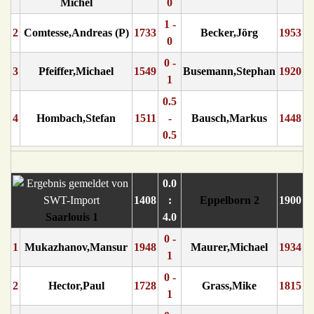
Michel
0
1 -
2
Comtesse,Andreas (P)
1733
Becker,Jörg
1953
0
0 -
3
Pfeiffer,Michael
1549
Busemann,Stephan
1920
1
0.5
4
Hombach,Stefan
1511
-
Bausch,Markus
1448
0.5
0.0
1408
:
Eppelborn 2
1900
Saarlouis 1
4.0
0 -
1
Mukazhanov,Mansur
1948
Maurer,Michael
1934
1
0 -
2
Hector,Paul
1728
Grass,Mike
1815
1