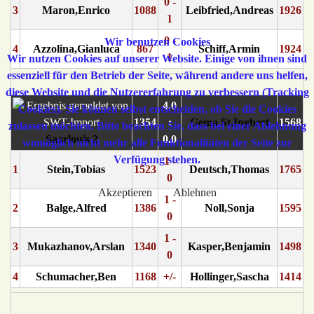
0 -
3
Maron,Enrico
1088
Leibfried,Andreas
1926
1
0 -
Wir benutzen Cookies
4
Azzolina,Gianluca
867
Schiff,Armin
1924
1
Wir nutzen Cookies auf unserer Website. Einige von ihnen sind
essenziell für den Betrieb der Seite, während andere uns helfen,
diese Website und die Nutzererfahrung zu verbessern (Tracking
4.0
Cookies). Sie können selbst entscheiden, ob Sie die Cookies
1354
:
Gema St.Ingbert
1568
zulassen möchten. Bitte beachten Sie, dass bei einer Ablehnung
Saarlouis 2
0.0
womöglich nicht mehr alle Funktionalitäten der Seite zur
Verfügung stehen.
1 -
1
Stein,Tobias
1523
Deutsch,Thomas
1765
0
Akzeptieren
Ablehnen
1 -
2
Balge,Alfred
1386
Noll,Sonja
1595
0
1 -
3
Mukazhanov,Arslan
1340
Kasper,Benjamin
1498
0
4
Schumacher,Ben
1168
+/-
Hollinger,Sascha
1414