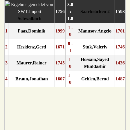
3.0
1756
:
Saarbrücken 2
1593
Schwalbach
1.0
1 -
1
Faas,Dominik
1999
Manusov,Angelo
1701
0
0 -
2
Hesidenz,Gerd
1671
Stuk,Valeriy
1746
1
1 -
Hossain,Sayed
3
Maurer,Rainer
1745
1436
0
Muddashir
1 -
4
Braun,Jonathan
1607
Gehlen,Bernd
1487
0