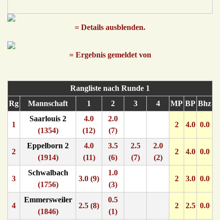
= Details ausblenden.
= Ergebnis gemeldet von
Rangliste nach Runde 1
Rg
Mannschaft
1
2
3
4
MP
BP
Bhz
Saarlouis 2
4.0
2.0
1
2
4.0
0.0
(1354)
(12)
(7)
Eppelborn 2
4.0
3.5
2.5
2.0
2
2
4.0
0.0
(1914)
(11)
(6)
(7)
(2)
Schwalbach
1.0
3
3.0 (9)
2
3.0
0.0
(1756)
(3)
Emmersweiler
0.5
4
2.5 (8)
2
2.5
0.0
(1846)
(1)