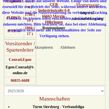
Wir nutzen Cookies auf unserer Website. Einige von ihnen sind
Mitglieder:
m | 1
Homepage
CEB
essenziell für den Betrieb der Seite, während andere uns helfen,
w)
Industriestraße 6-8
diese Website und die Nutzererfahrung zu verbessern (Tracking
http://sc-
1786 (
66663 Merzig-
Ø DWZ:
Cookies). Sie können selbst entscheiden, ob Sie die Cookies
turm.siersburg.org/
19 )
Hilbringen
zulassen möchten. Bitte beachten Sie, dass bei einer Ablehnung
1866 (
Routenplaner
womöglich nicht mehr alle Funktionalitäten der Seite zur
Ø ELO:
17 )
Verfügung stehen.
Vorsitzender /
Akzeptieren
Ablehnen
Spartenleiter
Conrad,Egon
Egon.Conrad@t-
online.de
06835-6688
Mannschaften
Turm Siersburg
-
Verbandsliga