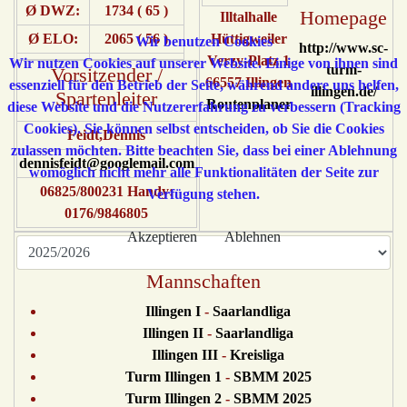
Ø DWZ:
1734 ( 65 )
Homepage
Illtalhalle
Ø ELO:
2065 ( 56 )
Hüttigweiler
Wir benutzen Cookies
http://www.sc-
Verzy-Platz 1
Wir nutzen Cookies auf unserer Website. Einige von ihnen sind
turm-
Vorsitzender /
66557 Illingen
essenziell für den Betrieb der Seite, während andere uns helfen,
illingen.de/
Spartenleiter
Routenplaner
diese Website und die Nutzererfahrung zu verbessern (Tracking
Cookies). Sie können selbst entscheiden, ob Sie die Cookies
Feidt,Dennis
zulassen möchten. Bitte beachten Sie, dass bei einer Ablehnung
dennisfeidt@googlemail.com
womöglich nicht mehr alle Funktionalitäten der Seite zur
06825/800231 Handy:
Verfügung stehen.
0176/9846805
Akzeptieren
Ablehnen
Mannschaften
Illingen I
-
Saarlandliga
Illingen II
-
Saarlandliga
Illingen III
-
Kreisliga
Turm Illingen 1
-
SBMM 2025
Turm Illingen 2
-
SBMM 2025