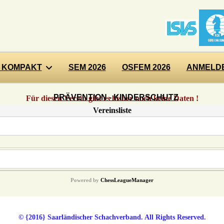
 KOMPAKT
SEM 2026
OSFEM 2026
ANMELDE
PRÄVENTION - KINDERSCHUTZ
Für diesen Verein gibt es bisher noch keine Daten !
Vereinsliste
Powered by
ChessLeagueManager
© {2016} Saarländischer Schachverband. All Rights Reserved.