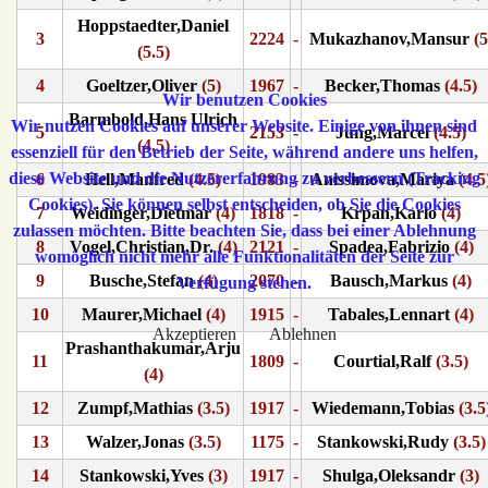
Hoppstaedter,Daniel
3
2224
-
Mukazhanov,Mansur
(5
(5.5)
4
Goeltzer,Oliver
(5)
1967
-
Becker,Thomas
(4.5)
Wir benutzen Cookies
Barmbold,Hans Ulrich
Wir nutzen Cookies auf unserer Website. Einige von ihnen sind
5
2153
-
Jung,Marcel
(4.5)
(4.5)
essenziell für den Betrieb der Seite, während andere uns helfen,
diese Website und die Nutzererfahrung zu verbessern (Tracking
6
Hell,Manfred
(4.5)
1983
-
Anissimova,Mariya
(4.5
Cookies). Sie können selbst entscheiden, ob Sie die Cookies
7
Weidinger,Dietmar
(4)
1818
-
Krpan,Karlo
(4)
zulassen möchten. Bitte beachten Sie, dass bei einer Ablehnung
8
Vogel,Christian,Dr.
(4)
2121
-
Spadea,Fabrizio
(4)
womöglich nicht mehr alle Funktionalitäten der Seite zur
9
Busche,Stefan
(4)
2070
-
Bausch,Markus
(4)
Verfügung stehen.
10
Maurer,Michael
(4)
1915
-
Tabales,Lennart
(4)
Akzeptieren
Ablehnen
Prashanthakumar,Arju
11
1809
-
Courtial,Ralf
(3.5)
(4)
12
Zumpf,Mathias
(3.5)
1917
-
Wiedemann,Tobias
(3.5
13
Walzer,Jonas
(3.5)
1175
-
Stankowski,Rudy
(3.5)
14
Stankowski,Yves
(3)
1917
-
Shulga,Oleksandr
(3)