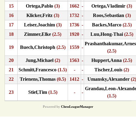
15
Ortega,Pablo
(3)
1662
-
Ortega,Vladimir
(3)
16
Klicker,Fritz
(3)
1732
-
Roos,Sebastian
(3)
17
Leiser,Joachim
(3)
1736
-
Backes,Marco
(2.5)
18
Zimmer,Elke
(2.5)
1920
-
Luu,Hong-Thai
(2.5)
Prashanthakumar,Arne
19
Buech,Christoph
(2.5)
1559
-
(2.5)
20
Jung,Michael
(2)
1563
-
Huppert,Anna
(2.5)
21
Schmitt,Francesco
(1.5)
-
-
Tischer,Louis
(2)
22
Trienens,Thomas
(0.5)
1412
-
Umansky,Alexander
(2
Grandau,Leon-Alexand
23
Stief,Tim
(1.5)
-
-
(1.5)
Powered by
ChessLeagueManager
© {2016} Saarländischer Schachverband. All Rights Reserved.