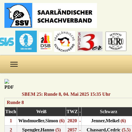
SBEM 25: Runde 8, 04. Mai 2025 15:35 Uhr
Runde 8
Tisch
Weiß
TWZ
-
Schwarz
1
Windmueller,Simon
(6)
2020
-
Jenner,Meikel
(6)
2
Spengler,Hanno
(5)
2057
-
Chassard,Cedric
(5.5)