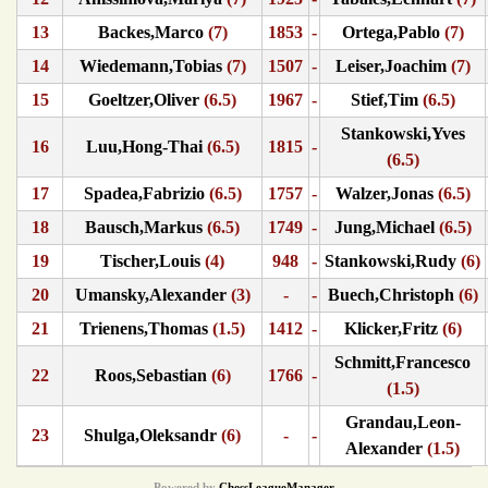
13
Backes,Marco
(7)
1853
-
Ortega,Pablo
(7)
14
Wiedemann,Tobias
(7)
1507
-
Leiser,Joachim
(7)
15
Goeltzer,Oliver
(6.5)
1967
-
Stief,Tim
(6.5)
Stankowski,Yves
16
Luu,Hong-Thai
(6.5)
1815
-
(6.5)
17
Spadea,Fabrizio
(6.5)
1757
-
Walzer,Jonas
(6.5)
18
Bausch,Markus
(6.5)
1749
-
Jung,Michael
(6.5)
19
Tischer,Louis
(4)
948
-
Stankowski,Rudy
(6)
20
Umansky,Alexander
(3)
-
-
Buech,Christoph
(6)
21
Trienens,Thomas
(1.5)
1412
-
Klicker,Fritz
(6)
Schmitt,Francesco
22
Roos,Sebastian
(6)
1766
-
(1.5)
Grandau,Leon-
23
Shulga,Oleksandr
(6)
-
-
Alexander
(1.5)
Powered by
ChessLeagueManager