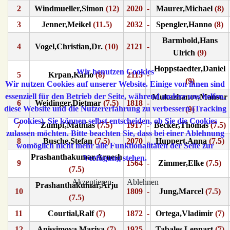
2
Windmueller,Simon
(12)
2020
-
Maurer,Michael
(8)
3
Jenner,Meikel
(11.5)
2032
-
Spengler,Hanno
(8)
Barmbold,Hans
4
Vogel,Christian,Dr.
(10)
2121
-
Ulrich
(9)
Hoppstaedter,Daniel
Wir benutzen Cookies
5
Krpan,Karlo
(8)
2115
-
(9)
Wir nutzen Cookies auf unserer Website. Einige von ihnen sind
essenziell für den Betrieb der Seite, während andere uns helfen,
Mukazhanov,Mansur
6
Weidinger,Dietmar
(7.5)
1818
-
diese Website und die Nutzererfahrung zu verbessern (Tracking
(9)
Cookies). Sie können selbst entscheiden, ob Sie die Cookies
7
Zumpf,Mathias
(7.5)
1917
-
Becker,Thomas
(7.5)
zulassen möchten. Bitte beachten Sie, dass bei einer Ablehnung
8
Busche,Stefan
(7.5)
2070
-
Huppert,Anna
(7.5)
womöglich nicht mehr alle Funktionalitäten der Seite zur
Prashanthakumar,Arnesh
Verfügung stehen.
9
1564
-
Zimmer,Elke
(7.5)
(7.5)
Akzeptieren
Ablehnen
Prashanthakumar,Arju
10
1809
-
Jung,Marcel
(7.5)
(7.5)
11
Courtial,Ralf
(7)
1872
-
Ortega,Vladimir
(7)
12
Anissimova,Mariya
(7)
1925
-
Tabales,Lennart
(7)