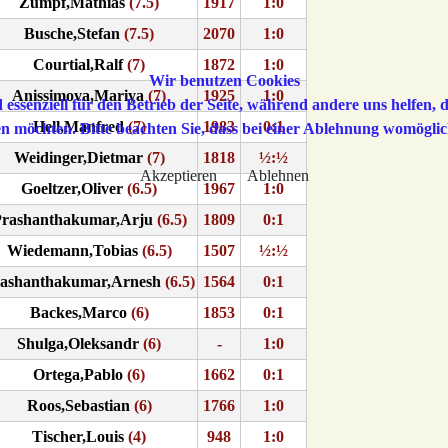
Zumpf,Mathias
(7.5)
1917
1:0
Busche,Stefan
(7.5)
2070
1:0
Courtial,Ralf
(7)
1872
1:0
Wir benutzen Cookies
Anissimova,Mariya
(7)
1925
1:0
 essenziell für den Betrieb der Seite, während andere uns helfen,
Hell,Manfred
(7)
1983
0:1
sen möchten. Bitte beachten Sie, dass bei einer Ablehnung womöglic
Weidinger,Dietmar
(7)
1818
½:½
Akzeptieren
Ablehnen
Goeltzer,Oliver
(6.5)
1967
1:0
rashanthakumar,Arju
(6.5)
1809
0:1
Wiedemann,Tobias
(6.5)
1507
½:½
ashanthakumar,Arnesh
(6.5)
1564
0:1
Backes,Marco
(6)
1853
0:1
Shulga,Oleksandr
(6)
-
1:0
Ortega,Pablo
(6)
1662
0:1
Roos,Sebastian
(6)
1766
1:0
Tischer,Louis
(4)
948
1:0