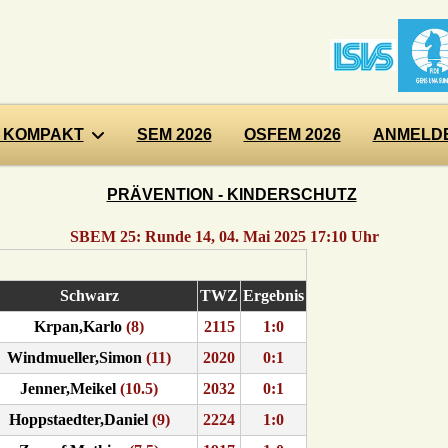
 KOMPAKT
SEM 2026
OSFEM 2026
ANMELDE
PRÄVENTION - KINDERSCHUTZ
SBEM 25: Runde 14, 04. Mai 2025 17:10 Uhr
Schwarz
TWZ
Ergebnis
Krpan,Karlo
(8)
2115
1:0
Windmueller,Simon
(11)
2020
0:1
Jenner,Meikel
(10.5)
2032
0:1
Hoppstaedter,Daniel
(9)
2224
1:0