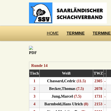
HOME
TERMINE
TERMINE
Runde 14
Tisch
Weiß
TWZ
-
1
Chassard,Cedric
(11.5)
2305
-
2
Becker,Thomas
(7.5)
2078
-
3
Jung,Marcel
(7.5)
1731
-
4
Barmbold,Hans Ulrich
(8)
2153
-