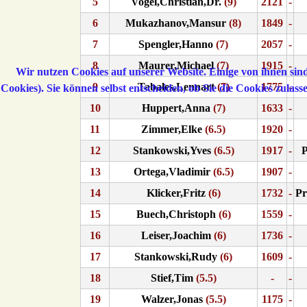
5
Vogel,Christian,Dr.
(9)
2121
-
6
Mukazhanov,Mansur
(8)
1849
-
7
Spengler,Hanno
(7)
2057
-
8
Maurer,Michael
(7)
1915
-
Wir nutzen Cookies auf unserer Website. Einige von ihnen sind
9
Tabales,Lennart
(7)
1775
-
Cookies). Sie können selbst entscheiden, ob Sie die Cookies zulas
10
Huppert,Anna
(7)
1633
-
11
Zimmer,Elke
(6.5)
1920
-
12
Stankowski,Yves
(6.5)
1917
-
P
13
Ortega,Vladimir
(6.5)
1907
-
14
Klicker,Fritz
(6)
1732
-
Pr
15
Buech,Christoph
(6)
1559
-
16
Leiser,Joachim
(6)
1736
-
17
Stankowski,Rudy
(6)
1609
-
18
Stief,Tim
(5.5)
-
-
19
Walzer,Jonas
(5.5)
1175
-