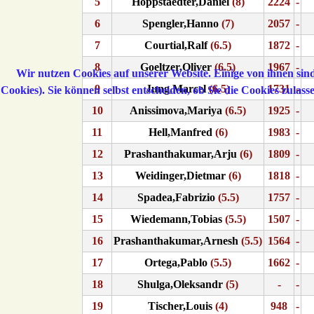
5
Hoppstaedter,Daniel
(8)
2224
-
6
Spengler,Hanno
(7)
2057
-
7
Courtial,Ralf
(6.5)
1872
-
8
Goeltzer,Oliver
(6.5)
1967
-
Wir nutzen Cookies auf unserer Website. Einige von ihnen sind
9
Jung,Marcel
(6.5)
1731
-
Cookies). Sie können selbst entscheiden, ob Sie die Cookies zulas
10
Anissimova,Mariya
(6.5)
1925
-
11
Hell,Manfred
(6)
1983
-
12
Prashanthakumar,Arju
(6)
1809
-
13
Weidinger,Dietmar
(6)
1818
-
14
Spadea,Fabrizio
(5.5)
1757
-
15
Wiedemann,Tobias
(5.5)
1507
-
16
Prashanthakumar,Arnesh
(5.5)
1564
-
17
Ortega,Pablo
(5.5)
1662
-
18
Shulga,Oleksandr
(5)
-
-
19
Tischer,Louis
(4)
948
-