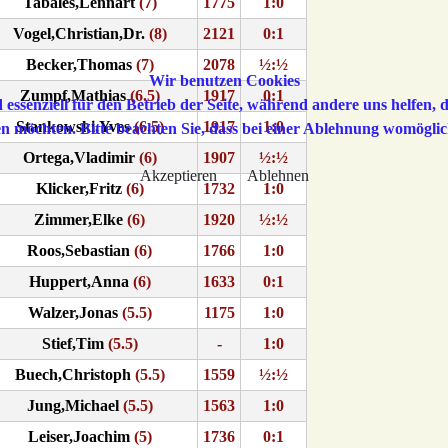
Tabales,Lennart
(7)
1775
1:0
Vogel,Christian,Dr.
(8)
2121
0:1
Becker,Thomas
(7)
2078
½:½
Wir benutzen Cookies
Zumpf,Mathias
(6.5)
1917
0:1
 essenziell für den Betrieb der Seite, während andere uns helfen,
Stankowski,Yves
(6.5)
1917
1:0
sen möchten. Bitte beachten Sie, dass bei einer Ablehnung womöglic
Ortega,Vladimir
(6)
1907
½:½
Akzeptieren
Ablehnen
Klicker,Fritz
(6)
1732
1:0
Zimmer,Elke
(6)
1920
½:½
Roos,Sebastian
(6)
1766
1:0
Huppert,Anna
(6)
1633
0:1
Walzer,Jonas
(5.5)
1175
1:0
Stief,Tim
(5.5)
-
1:0
Buech,Christoph
(5.5)
1559
½:½
Jung,Michael
(5.5)
1563
1:0
Leiser,Joachim
(5)
1736
0:1