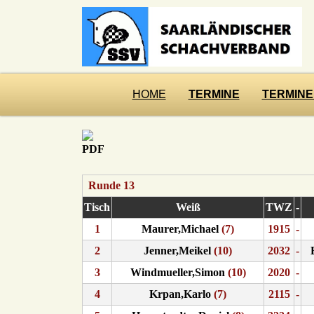
HOME
TERMINE
TERMINE
Runde 13
Tisch
Weiß
TWZ
-
1
Maurer,Michael
(7)
1915
-
2
Jenner,Meikel
(10)
2032
-
3
Windmueller,Simon
(10)
2020
-
4
Krpan,Karlo
(7)
2115
-