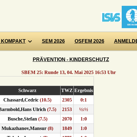
 KOMPAKT
SEM 2026
OSFEM 2026
ANMELDE
PRÄVENTION - KINDERSCHUTZ
SBEM 25: Runde 13, 04. Mai 2025 16:53 Uhr
Schwarz
TWZ
Ergebnis
Chassard,Cedric
(10.5)
2305
0:1
Barmbold,Hans Ulrich
(7.5)
2153
½:½
Busche,Stefan
(7.5)
2070
1:0
Mukazhanov,Mansur
(8)
1849
1:0