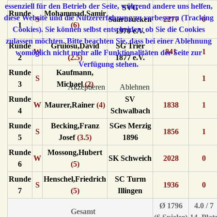
essenziell für den Betrieb der Seite, während andere uns helfen,
SVG
Runde
Mohammad,Samir
diese Website und die Nutzererfahrung zu verbessern (Tracking
S
Saarbrücken
2277
0
1
(6)
Cookies). Sie können selbst entscheiden, ob Sie die Cookies
1970 e.V.
zulassen möchten. Bitte beachten Sie, dass bei einer Ablehnung
Runde
Gruiosu,David
SG Trier
W
841
1
womöglich nicht mehr alle Funktionalitäten der Seite zur
2
(2.5)
1877 e.V.
Verfügung stehen.
Runde
Kaufmann,
S
1
3
Michael
(2)
Akzeptieren
Ablehnen
Runde
SV
W
Maurer,Rainer
(4)
1838
1
4
Schwalbach
Runde
Becking,Franz
SGes Merzig
S
1856
1
5
Josef
(3.5)
1896
Runde
Mossong,Hubert
W
SK Schweich
2028
0
6
(5)
Runde
Henschel,Friedrich
SC Turm
S
1936
0
7
(5)
Illingen
Ø 1796
4.0 / 7
Gesamt