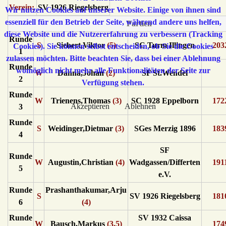
Verein:
SV 1926 Riegelsberg
Wir nutzen Cookies auf unserer Website. Einige von ihnen sind
essenziell für den Betrieb der Seite, während andere uns helfen,
Partien
diese Website und die Nutzererfahrung zu verbessern (Tracking
Runde
S
Siebert,Viktor
(5)
SC Turm Illingen
203
Cookies). Sie können selbst entscheiden, ob Sie die Cookies
1
zulassen möchten. Bitte beachten Sie, dass bei einer Ablehnung
Runde
womöglich nicht mehr alle Funktionalitäten der Seite zur
W
Danna,Johan
(2)
SF St.Wendel
2
Verfügung stehen.
Runde
W
Trienens,Thomas
(3)
SC 1928 Eppelborn
172
Akzeptieren
Ablehnen
3
Runde
S
Weidinger,Dietmar
(3)
SGes Merzig 1896
183
4
SF
Runde
W
Augustin,Christian
(4)
Wadgassen/Differten
191
5
e.V.
Runde
Prashanthakumar,Arju
S
SV 1926 Riegelsberg
181
6
(4)
Runde
SV 1932 Caissa
W
Bausch,Markus
(3.5)
174