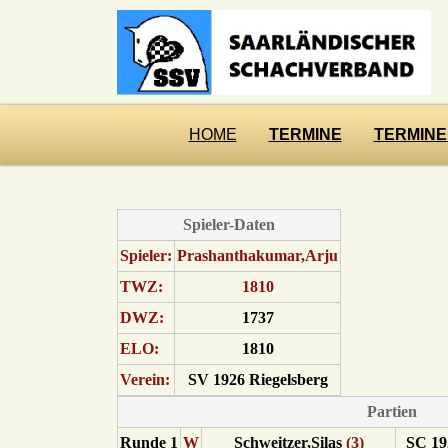
HOME
TERMINE
TERMINE
Spieler-Daten
Spieler:
Prashanthakumar,Arju
TWZ:
1810
DWZ:
1737
ELO:
1810
Verein:
SV 1926 Riegelsberg
Partien
Runde 1
W
Schweitzer,Silas
(3)
SC 19