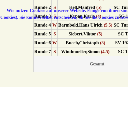
Runde 2
S
Hell,Manfred
(5)
SC Tur
Wir nutzen Cookies auf unserer Website. Einige von ihnen sind
Runde 3
S
Krpan,Karlo
(4)
SG 1
Cookies). Sie können selbst entscheiden, ob Sie die Cookies zulas
Runde 4
W
Barmbold,Hans Ulrich
(5.5)
SC Tur
Runde 5
S
Siebert,Viktor
(5)
SC T
Runde 6
W
Buech,Christoph
(3)
SV 192
Runde 7
S
Windmueller,Simon
(4.5)
SC T
Gesamt