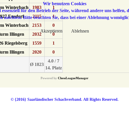
Wir benutzen Cookies
m Winterbach
1983
1
 essenziell für den Betrieb der Seite, während andere uns helfen,
927 Ensdorf
2115
1
sen möchten. Bitte beachten Sie, dass bei einer Ablehnung womöglic
m Winterbach
2153
0
Akzeptieren
Ablehnen
urm Illingen
2032
0
6 Riegelsberg
1559
1
urm Illingen
2020
0
4.0 / 7
Ø 1823
14. Platz
Powered by
ChessLeagueManager
© {2016} Saarländischer Schachverband. All Rights Reserved.