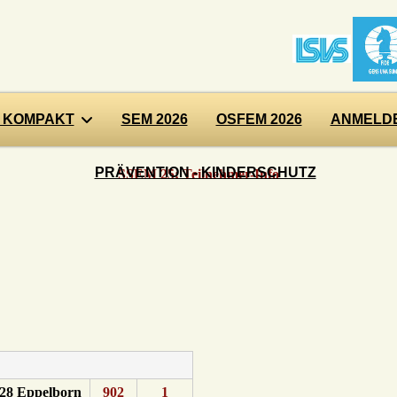
 KOMPAKT
SEM 2026
OSFEM 2026
ANMELDE
PRÄVENTION - KINDERSCHUTZ
SSEM 25: Teilnehmer-Info
28 Eppelborn
902
1