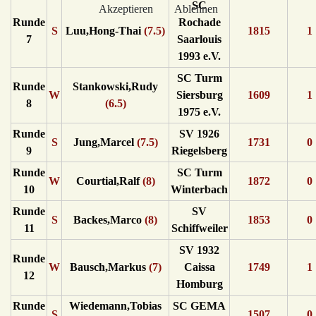
SC
Akzeptieren
Ablehnen
Runde
Rochade
S
Luu,Hong-Thai
(7.5)
1815
1
7
Saarlouis
1993 e.V.
SC Turm
Runde
Stankowski,Rudy
W
Siersburg
1609
1
8
(6.5)
1975 e.V.
Runde
SV 1926
S
Jung,Marcel
(7.5)
1731
0
9
Riegelsberg
Runde
SC Turm
W
Courtial,Ralf
(8)
1872
0
10
Winterbach
Runde
SV
S
Backes,Marco
(8)
1853
0
11
Schiffweiler
SV 1932
Runde
W
Bausch,Markus
(7)
Caissa
1749
1
12
Homburg
Runde
Wiedemann,Tobias
SC GEMA
S
1507
0