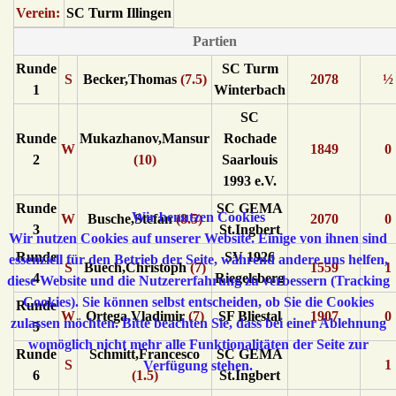
Verein:
SC Turm Illingen
Partien
Runde
SC Turm
S
Becker,Thomas
(7.5)
2078
½
1
Winterbach
SC
Runde
Mukazhanov,Mansur
Rochade
W
1849
0
2
(10)
Saarlouis
1993 e.V.
Runde
SC GEMA
Wir benutzen Cookies
W
Busche,Stefan
(8.5)
2070
0
3
St.Ingbert
Wir nutzen Cookies auf unserer Website. Einige von ihnen sind
Runde
SV 1926
essenziell für den Betrieb der Seite, während andere uns helfen,
S
Buech,Christoph
(7)
1559
1
4
Riegelsberg
diese Website und die Nutzererfahrung zu verbessern (Tracking
Cookies). Sie können selbst entscheiden, ob Sie die Cookies
Runde
W
Ortega,Vladimir
(7)
SF Bliestal
1907
0
zulassen möchten. Bitte beachten Sie, dass bei einer Ablehnung
5
womöglich nicht mehr alle Funktionalitäten der Seite zur
Runde
Schmitt,Francesco
SC GEMA
S
1
Verfügung stehen.
6
(1.5)
St.Ingbert