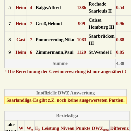
Rochade
5
Heim
4
Balge,Alfred
1386
0.54
Saarlouis II
Caissa
7
Heim
7
Groß,Helmut
909
0.96
Homburg III
Saarbrücken
8
Gast
7
Pommerening,Niko
1083
0.88
III
9
Heim
6
Zimmermann,Paul
1120
St.Wendel I
0.85
Summe
4.38
¹ Die Berechnung der Gewinnerwartung ist nur angenähert !
Inoffizielle DWZ Auswertung
Saarlandliga-Es gibt z.Z. noch keine ausgewerteten Partien.
Bezirksliga
alte
W
W
E
Leistung
Niveau
Punkte
DWZ
Differenz
e
F
neu