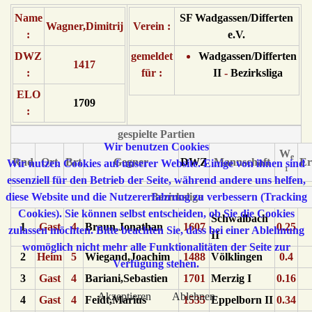
Name
SF Wadgassen/Differten
Wagner,Dimitrij
Verein :
:
e.V.
DWZ
gemeldet
Wadgassen/Differten
1417
:
für :
II
-
Bezirksliga
ELO
1709
:
gespielte Partien
Wir benutzen Cookies
W
e
Rnd
Ort
Brt
Gegner
DWZ
Mannschaft
Er
Wir nutzen Cookies auf unserer Website. Einige von ihnen sind
¹
essenziell für den Betrieb der Seite, während andere uns helfen,
diese Website und die Nutzererfahrung zu verbessern (Tracking
Bezirksliga
Cookies). Sie können selbst entscheiden, ob Sie die Cookies
Schwalbach
1
Gast
4
Braun,Jonathan
1607
0.25
zulassen möchten. Bitte beachten Sie, dass bei einer Ablehnung
II
womöglich nicht mehr alle Funktionalitäten der Seite zur
2
Heim
5
Wiegand,Joachim
1488
Völklingen
0.4
Verfügung stehen.
3
Gast
4
Bariani,Sebastien
1701
Merzig I
0.16
Akzeptieren
Ablehnen
4
Gast
4
Feidt,Marius
1535
Eppelborn II
0.34