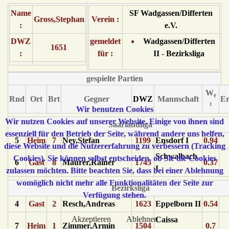
Name
SF Wadgassen/Differten
Gross,Stephan
Verein :
:
e.V.
DWZ
gemeldet
Wadgassen/Differten
1651
:
für :
II
-
Bezirksliga
gespielte Partien
W
e
Rnd
Ort
Brt
Gegner
DWZ
Mannschaft
Er
¹
Wir benutzen Cookies
Wir nutzen Cookies auf unserer Website. Einige von ihnen sind
Saarlandliga
essenziell für den Betrieb der Seite, während andere uns helfen,
5
Heim
7
Ney,Stefan
1199
Ensdorf I
0.94
diese Website und die Nutzererfahrung zu verbessern (Tracking
Schwalbach
Cookies). Sie können selbst entscheiden, ob Sie die Cookies
6
Gast
8
Maurer,Rainer
1745
0.37
I
zulassen möchten. Bitte beachten Sie, dass bei einer Ablehnung
womöglich nicht mehr alle Funktionalitäten der Seite zur
Bezirksliga
Verfügung stehen.
4
Gast
2
Resch,Andreas
1623
Eppelborn II
0.54
Akzeptieren
Ablehnen
Caissa
7
Heim
1
Zimmer,Armin
1504
0.7