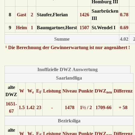
Homburg III
Saarbrücken
8
Gast
2
Staufer,Florian
1426
0.78
III
9
Heim
1
Baumgartner,Horst
1507
St.Wendel I
0.69
Summe
4.02
2
¹ Die Berechnung der Gewinnerwartung ist nur angenähert !
Inoffizielle DWZ Auswertung
Saarlandliga
alte
W
W
E
Leistung
Niveau
Punkte
DWZ
Differenz
e
F
neu
DWZ
1651-
1.5
1.42
23
-
1478
1½ / 2
1709-66
+ 58
67
Bezirksliga
alte
W
W
E
Leistung
Niveau
Punkte
DWZ
Differenz