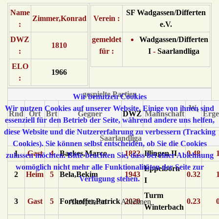
Name
SF Wadgassen/Differten
Zimmer,Konrad
Verein :
:
e.V.
DWZ
gemeldet
Wadgassen/Differten
1810
:
für :
I
-
Saarlandliga
ELO
1966
:
gespielte Partien
Wir benutzen Cookies
W
Wir nutzen Cookies auf unserer Website. Einige von ihnen sind
e
Rnd
Ort
Brt
Gegner
DWZ
Mannschaft
Erge
¹
essenziell für den Betrieb der Seite, während andere uns helfen,
diese Website und die Nutzererfahrung zu verbessern (Tracking
Saarlandliga
Cookies). Sie können selbst entscheiden, ob Sie die Cookies
1
Gast
4
Backes,Marco
1822
Illingen II
0.48
zulassen möchten. Bitte beachten Sie, dass bei einer Ablehnung
womöglich nicht mehr alle Funktionalitäten der Seite zur
Eppelborn
2
Heim
5
Bela,Bekim
1943
0.32
Verfügung stehen.
I
Turm
3
Gast
5
Forthoffer,Patrick
2020
0.23
Akzeptieren
Ablehnen
Winterbach