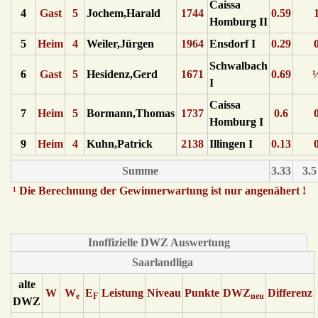
Caissa
4
Gast
5
Jochem,Harald
1744
0.59
Homburg II
5
Heim
4
Weiler,Jürgen
1964
Ensdorf I
0.29
Schwalbach
6
Gast
5
Hesidenz,Gerd
1671
0.69
I
Caissa
7
Heim
5
Bormann,Thomas
1737
0.6
Homburg I
9
Heim
4
Kuhn,Patrick
2138
Illingen I
0.13
Summe
3.33
3.5
¹ Die Berechnung der Gewinnerwartung ist nur angenähert !
Inoffizielle DWZ Auswertung
Saarlandliga
alte
W
W
E
Leistung
Niveau
Punkte
DWZ
Differenz
e
F
neu
DWZ