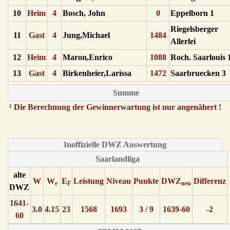
10
Heim
4
Bosch, John
0
Eppelborn 1
Riegelsberger
11
Gast
4
Jung,Michael
1484
Allerlei
12
Heim
4
Maron,Enrico
1088
Roch. Saarlouis 
13
Gast
4
Birkenheier,Larissa
1472
Saarbruecken 3
Summe
¹ Die Berechnung der Gewinnerwartung ist nur angenähert !
Inoffizielle DWZ Auswertung
Saarlandliga
alte
W
W
E
Leistung
Niveau
Punkte
DWZ
Differenz
e
F
neu
DWZ
1641-
3.0
4.15
23
1568
1693
3 / 9
1639-60
-2
60