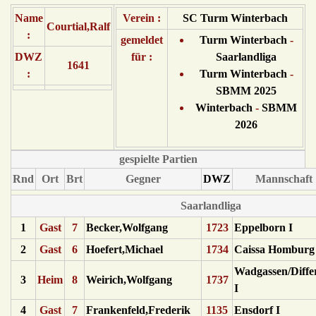
Name
Verein :
SC Turm Winterbach
Courtial,Ralf
:
gemeldet
Turm Winterbach
-
DWZ
für :
Saarlandliga
1641
:
Turm Winterbach
-
SBMM 2025
Winterbach
-
SBMM
2026
gespielte Partien
Rnd
Ort
Brt
Gegner
DWZ
Mannschaft
Saarlandliga
1
Gast
7
Becker,Wolfgang
1723
Eppelborn I
2
Gast
6
Hoefert,Michael
1734
Caissa Homburg 
Wadgassen/Diffe
3
Heim
8
Weirich,Wolfgang
1737
I
4
Gast
7
Frankenfeld,Frederik
1135
Ensdorf I