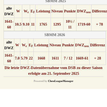
SBMM 2025
alte
W
W
E
Leistung
Niveau
Punkte
DWZ
Differenz
e
F
neu
DWZ
1641-
10½ /
10.5
9.10
11
1765
1295
1719-60
+ 78
60
11
SBMM 2026
alte
W
W
E
Leistung
Niveau
Punkte
DWZ
Differenz
e
F
neu
DWZ
1641-
7.0
5.79
22
1668
1611
7 / 12
1669-61
+ 28
60
Die letzte DWZ-Datenübernahme vom DSB zu dieser Saison
erfolgte am 21. September 2025
Powered by
ChessLeagueManager
© {2016} Saarländischer Schachverband. All Rights Reserved.