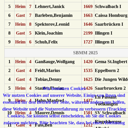
5
Heim
7
Lehnert,Janick
1669
Schwalbach I
6
Gast
7
Barleben,Benjamin
1663
Caissa Homburg 
7
Heim
8
Spektorov,Leonid
1646
Saarbrücken I
8
Gast
5
Klein,Joachim
2199
Illingen I
9
Heim
6
Schuh,Felix
1727
Illingen II
SBMM 2025
1
Heim
4
Ganßauge,Wolfgang
1420
Gema St.Ingbert
2
Gast
4
Feidt,Marius
1535
Eppelborn 2
4
Gast
4
Tobias,Denny
1625
Die Jungen Wild
5
Heim
4
Staufer,Florian
1426
Saarbruecken 2
Wir benutzen Cookies
Wir nutzen Cookies auf unserer Website. Einige von ihnen sind
En Passant
9
Heim
4
Hahn,Manfred
1437
essenziell für den Betrieb der Seite, während andere uns helfen,
Voelklingen
diese Website und die Nutzererfahrung zu verbessern (Tracking
10
Heim
4
Maurer,Dennis
1501
SV Schwalbach
Cookies). Sie können selbst entscheiden, ob Sie die Cookies
Riegelsberger
zulassen möchten. Bitte beachten Sie, dass bei einer Ablehnung
11
Gast
4
Fass,Ben
1212