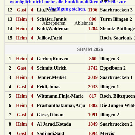
Allerlei
womöglich nicht mehr alle Funktionalitäten der Seite zur
Verfügung stehen.
12
Gast
4
Liu,Peilin
1196
Saarbruecken 3
13
Heim
4
Schäfer,Jannis
800
Turm Illingen 2
Akzeptieren
Ablehnen
14
Heim
4
Kohl,Waldemar
1284
Steinitz Püttling
15
Heim
4
Jalilov,Farid
Roch. Saarlouis 
SBMM 2026
1
Heim
4
Gerber,Rouven
860
Illingen 3
2
Gast
4
Schmitt,Ulrich
1742
Eppelborn 2
3
Heim
4
Jenner,Meikel
2039
Saarbruecken 1
4
Gast
4
Feidt,Jonas
2033
Illingen 1
5
Heim
4
Wittmann,Finja-Marie
817
Roch. Blitzqueen
6
Heim
4
Prashanthakumar,Arju
1882
Die Jungen Wild
7
Gast
4
Giese,Tilman
1991
Illingen 2
8
Heim
4
Al Jarad,Kotada
1849
Saarbruecken 2
9
Gast
4
Sadjjadi,Said
1694
Merzig