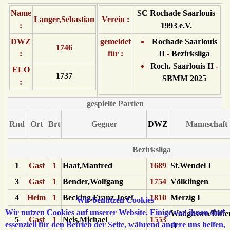
Name
SC Rochade Saarlouis
Langer,Sebastian
Verein :
:
1993 e.V.
DWZ
gemeldet
Rochade Saarlouis
1746
:
für :
II
-
Bezirksliga
Roch. Saarlouis II
-
ELO
1737
SBMM 2025
:
gespielte Partien
Rnd
Ort
Brt
Gegner
DWZ
Mannschaft
Bezirksliga
1
Gast
1
Haaf,Manfred
1689
St.Wendel I
3
Gast
1
Bender,Wolfgang
1754
Völklingen
4
Heim
1
Becking,Franz Josef
1810
Merzig I
Wir benutzen Cookies
Wir nutzen Cookies auf unserer Website. Einige von ihnen sind
Wadgassen/Diffe
5
Gast
1
Neis,Michael
1553
essenziell für den Betrieb der Seite, während andere uns helfen,
II