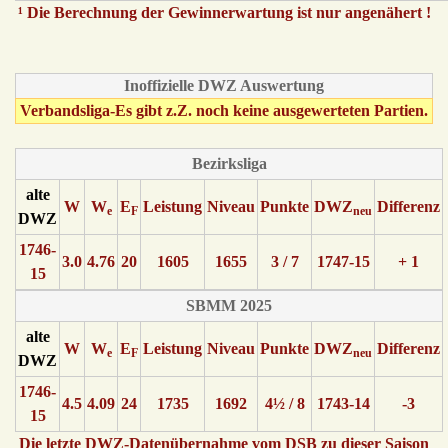
¹ Die Berechnung der Gewinnerwartung ist nur angenähert !
Inoffizielle DWZ Auswertung
Verbandsliga-Es gibt z.Z. noch keine ausgewerteten Partien.
Bezirksliga
alte
W
W
E
Leistung
Niveau
Punkte
DWZ
Differenz
e
F
neu
DWZ
1746-
3.0
4.76
20
1605
1655
3 / 7
1747-15
+ 1
15
SBMM 2025
alte
W
W
E
Leistung
Niveau
Punkte
DWZ
Differenz
e
F
neu
DWZ
1746-
4.5
4.09
24
1735
1692
4½ / 8
1743-14
-3
15
Die letzte DWZ-Datenübernahme vom DSB zu dieser Saison