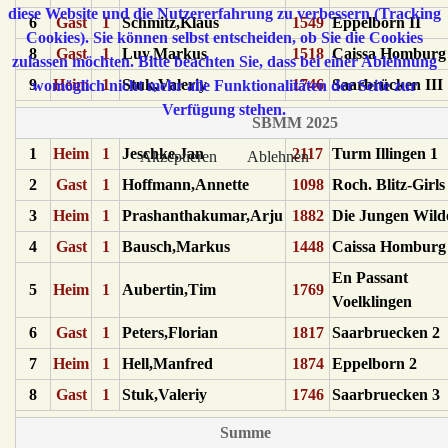
diese Website und die Nutzererfahrung zu verbessern (Tracking
6
Gast
1
Schmitz,Klaus
1549
Eppelborn II
Cookies). Sie können selbst entscheiden, ob Sie die Cookies
8
Gast
1
Luy,Markus
1518
Caissa Homburg 
zulassen möchten. Bitte beachten Sie, dass bei einer Ablehnung
9
Heim
1
Stuk,Valeriy
1746
Saarbrücken III
womöglich nicht mehr alle Funktionalitäten der Seite zur
Verfügung stehen.
SBMM 2025
1
Heim
1
Jeschke,Jan
2117
Turm Illingen 1
Akzeptieren
Ablehnen
2
Gast
1
Hoffmann,Annette
1098
Roch. Blitz-Girls
3
Heim
1
Prashanthakumar,Arju
1882
Die Jungen Wild
4
Gast
1
Bausch,Markus
1448
Caissa Homburg
En Passant
5
Heim
1
Aubertin,Tim
1769
Voelklingen
6
Gast
1
Peters,Florian
1817
Saarbruecken 2
7
Heim
1
Hell,Manfred
1874
Eppelborn 2
8
Gast
1
Stuk,Valeriy
1746
Saarbruecken 3
Summe