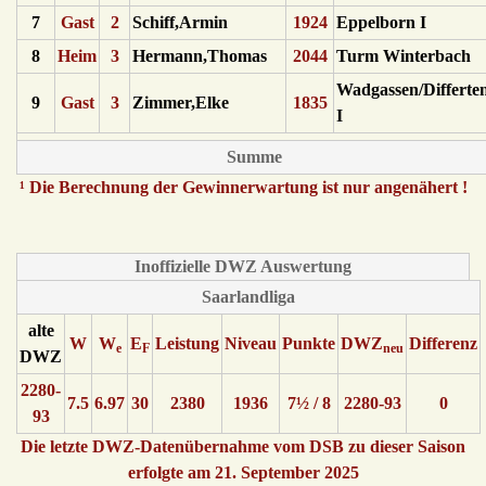
7
Gast
2
Schiff,Armin
1924
Eppelborn I
8
Heim
3
Hermann,Thomas
2044
Turm Winterbach
Wadgassen/Differte
9
Gast
3
Zimmer,Elke
1835
I
Summe
¹ Die Berechnung der Gewinnerwartung ist nur angenähert !
Inoffizielle DWZ Auswertung
Saarlandliga
alte
W
W
E
Leistung
Niveau
Punkte
DWZ
Differenz
e
F
neu
DWZ
2280-
7.5
6.97
30
2380
1936
7½ / 8
2280-93
0
93
Die letzte DWZ-Datenübernahme vom DSB zu dieser Saison
erfolgte am 21. September 2025