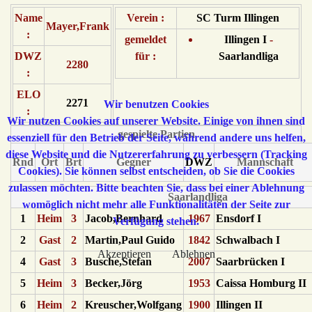
Name
Verein :
SC Turm Illingen
Mayer,Frank
:
gemeldet
Illingen I
-
DWZ
für :
Saarlandliga
2280
:
ELO
2271
Wir benutzen Cookies
:
Wir nutzen Cookies auf unserer Website. Einige von ihnen sind
gespielte Partien
essenziell für den Betrieb der Seite, während andere uns helfen,
diese Website und die Nutzererfahrung zu verbessern (Tracking
Rnd
Ort
Brt
Gegner
DWZ
Mannschaft
Cookies). Sie können selbst entscheiden, ob Sie die Cookies
zulassen möchten. Bitte beachten Sie, dass bei einer Ablehnung
Saarlandliga
womöglich nicht mehr alle Funktionalitäten der Seite zur
1
Heim
3
Jacob,Bernhard
1967
Ensdorf I
Verfügung stehen.
2
Gast
2
Martin,Paul Guido
1842
Schwalbach I
Akzeptieren
Ablehnen
4
Gast
3
Busche,Stefan
2007
Saarbrücken I
5
Heim
3
Becker,Jörg
1953
Caissa Homburg II
6
Heim
2
Kreuscher,Wolfgang
1900
Illingen II