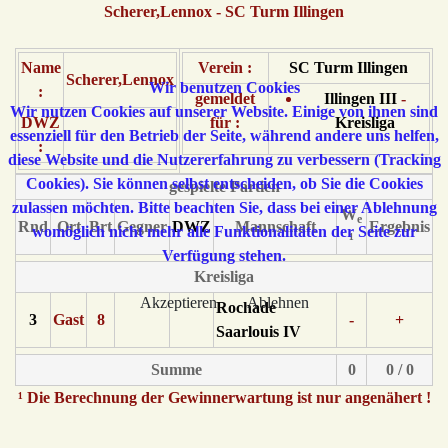
Scherer,Lennox - SC Turm Illingen
Name
Verein :
SC Turm Illingen
Scherer,Lennox
Wir benutzen Cookies
:
gemeldet
Illingen III
-
Wir nutzen Cookies auf unserer Website. Einige von ihnen sind
DWZ
für :
Kreisliga
essenziell für den Betrieb der Seite, während andere uns helfen,
:
diese Website und die Nutzererfahrung zu verbessern (Tracking
Cookies). Sie können selbst entscheiden, ob Sie die Cookies
gespielte Partien
zulassen möchten. Bitte beachten Sie, dass bei einer Ablehnung
W
e
Rnd
Ort
Brt
Gegner
DWZ
Mannschaft
Ergebnis
womöglich nicht mehr alle Funktionalitäten der Seite zur
¹
Verfügung stehen.
Kreisliga
Akzeptieren
Ablehnen
Rochade
3
Gast
8
-
+
Saarlouis IV
Summe
0
0 / 0
¹ Die Berechnung der Gewinnerwartung ist nur angenähert !