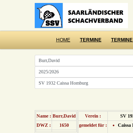
HOME
TERMINE
TERMINE
Name :
Burr,David
Verein :
SV 19
DWZ :
1650
gemeldet für :
Caissa