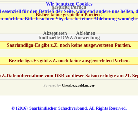
Wir benutzen Cookies
gespielte Partien
 essenziell für den Betrieb der Seite, während andere uns helfen,
Bisher keine gespielten Partien !
sen möchten. Bitte beachten Sie, dass bei einer Ablehnung womöglic
Akzeptieren
Ablehnen
Inoffizielle DWZ Auswertung
Saarlandliga-Es gibt z.Z. noch keine ausgewerteten Partien.
Bezirksliga-Es gibt z.Z. noch keine ausgewerteten Partien.
WZ-Datenübernahme vom DSB zu dieser Saison erfolgte am 21. S
Powered by
ChessLeagueManager
© {2016} Saarländischer Schachverband. All Rights Reserved.