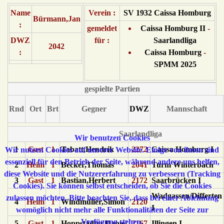
Name
Verein :
SV 1932 Caissa Homburg
Bürmann,Jan
:
gemeldet
Caissa Homburg II
-
DWZ
für :
Saarlandliga
2042
:
Caissa Homburg
-
SPMM 2025
gespielte Partien
Rnd
Ort
Brt
Gegner
DWZ
Mannschaft
Saarlandliga
Wir benutzen Cookies
1
Gast
1
Tabatt,Hendrik
2272
Caissa Homburg I
Wir nutzen Cookies auf unserer Website. Einige von ihnen sind
essenziell für den Betrieb der Seite, während andere uns helfen,
2
Heim
1
Becker,Thomas
2041
Turm Winterbach
diese Website und die Nutzererfahrung zu verbessern (Tracking
3
Gast
1
Bastian,Herbert
2172
Saarbrücken I
Cookies). Sie können selbst entscheiden, ob Sie die Cookies
Wadgassen/Differten
zulassen möchten. Bitte beachten Sie, dass bei einer Ablehnung
4
Heim
1
Windmüller,Simon
2120
I
womöglich nicht mehr alle Funktionalitäten der Seite zur
Verfügung stehen.
5
Gast
1
Hoppstädter,Daniel
2167
Illingen I