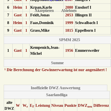
6
Heim
1
Krpan,Karlo
2080
Ensdorf I
Akzeptieren
Ablehnen
7
Gast
1
Feidt,Jonas
2053
Illingen II
8
Heim
1
Faas,Dominik
1999
Schwalbach I
9
Gast
1
Grass,Mike
1815
Eppelborn I
SPMM 2025
Kempenich,Jean-
1
Gast
1
1956
Emmersweiler
Michel
Summe
¹ Die Berechnung der Gewinnerwartung ist nur angenähert !
Inoffizielle DWZ Auswertung
Saarlandliga
alte
W
W
E
Leistung
Niveau
Punkte
DWZ
Differenz
e
F
neu
DWZ