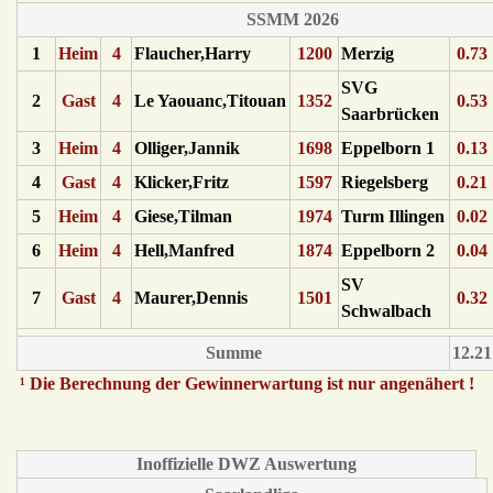
SSMM 2026
1
Heim
4
Flaucher,Harry
1200
Merzig
0.73
SVG
2
Gast
4
Le Yaouanc,Titouan
1352
0.53
Saarbrücken
3
Heim
4
Olliger,Jannik
1698
Eppelborn 1
0.13
4
Gast
4
Klicker,Fritz
1597
Riegelsberg
0.21
5
Heim
4
Giese,Tilman
1974
Turm Illingen
0.02
6
Heim
4
Hell,Manfred
1874
Eppelborn 2
0.04
SV
7
Gast
4
Maurer,Dennis
1501
0.32
Schwalbach
Summe
12.21
¹ Die Berechnung der Gewinnerwartung ist nur angenähert !
Inoffizielle DWZ Auswertung