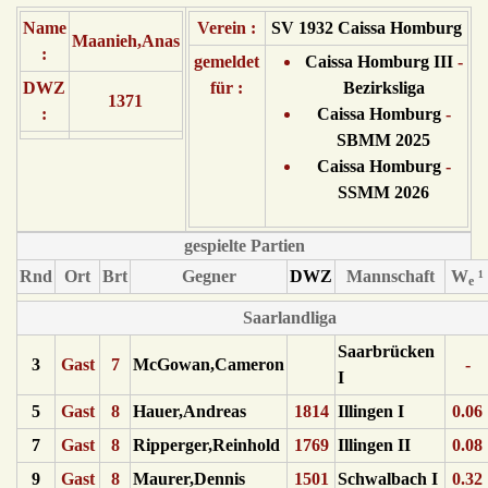
Name
Verein :
SV 1932 Caissa Homburg
Maanieh,Anas
:
gemeldet
Caissa Homburg III
-
DWZ
für :
Bezirksliga
1371
:
Caissa Homburg
-
SBMM 2025
Caissa Homburg
-
SSMM 2026
gespielte Partien
Rnd
Ort
Brt
Gegner
DWZ
Mannschaft
W
¹
e
Saarlandliga
Saarbrücken
3
Gast
7
McGowan,Cameron
-
I
5
Gast
8
Hauer,Andreas
1814
Illingen I
0.06
7
Gast
8
Ripperger,Reinhold
1769
Illingen II
0.08
9
Gast
8
Maurer,Dennis
1501
Schwalbach I
0.32