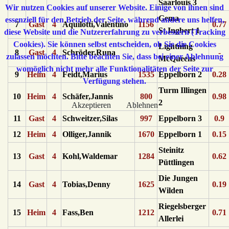
Saarlouis 3
Wir nutzen Cookies auf unserer Website. Einige von ihnen sind
Gema
essenziell für den Betrieb der Seite, während andere uns helfen,
7
Gast
4
Aquilotti,Valentino
1156
0.77
St.Ingbert 1
diese Website und die Nutzererfahrung zu verbessern (Tracking
Cookies). Sie können selbst entscheiden, ob Sie die Cookies
Lightning
8
Gast
4
Schröder,Runa
-
zulassen möchten. Bitte beachten Sie, dass bei einer Ablehnung
McQueens
womöglich nicht mehr alle Funktionalitäten der Seite zur
9
Heim
4
Feidt,Marius
1535
Eppelborn 2
0.28
Verfügung stehen.
Turm Illingen
10
Heim
4
Schäfer,Jannis
800
0.98
2
Akzeptieren
Ablehnen
11
Gast
4
Schweitzer,Silas
997
Eppelborn 3
0.9
12
Heim
4
Olliger,Jannik
1670
Eppelborn 1
0.15
Steinitz
13
Gast
4
Kohl,Waldemar
1284
0.62
Püttlingen
Die Jungen
14
Gast
4
Tobias,Denny
1625
0.19
Wilden
Riegelsberger
15
Heim
4
Fass,Ben
1212
0.71
Allerlei