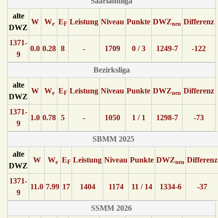
Saarlandliga
alte
W
W
E
Leistung
Niveau
Punkte
DWZ
Differenz
e
F
neu
DWZ
1371-
0.0
0.28
8
-
1709
0 / 3
1249-7
-122
9
Bezirksliga
alte
W
W
E
Leistung
Niveau
Punkte
DWZ
Differenz
e
F
neu
DWZ
1371-
1.0
0.78
5
-
1050
1 / 1
1298-7
-73
9
SBMM 2025
alte
W
W
E
Leistung
Niveau
Punkte
DWZ
Differenz
e
F
neu
DWZ
1371-
11.0
7.99
17
1404
1174
11 / 14
1334-6
-37
9
SSMM 2026