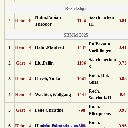
Bezirksliga
Nuhn,Fabian-
Saarbrücken
2
Heim
8
1124
0.81
Theodor
III
SBMM 2025
En Passant
1
Heim
4
Hahn,Manfred
1437
0.41
Voelklingen
Saarbruecken
2
Gast
4
Liu,Peilin
1196
0.73
3
Roch. Blitz-
3
Heim
4
Rusch,Anika
1041
0.88
Girls
Roch.
4
Heim
4
Wachter,Wolfgang
1441
0.4
Saarlouis II
Roch.
5
Gast
4
Fede,Christine
798
0.98
Blitzqueens
Roch.
Wir benutzen Cookies
6
Heim
4
Ulmanu,Eduard
858
0.96