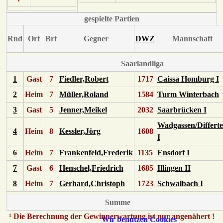
gespielte Partien
Rnd
Ort
Brt
Gegner
DWZ
Mannschaft
Saarlandliga
1
Gast
7
Fiedler,Robert
1717
Caissa Homburg I
2
Heim
7
Müller,Roland
1584
Turm Winterbach
3
Gast
5
Jenner,Meikel
2032
Saarbrücken I
Wadgassen/Differt
4
Heim
8
Kessler,Jörg
1608
I
6
Heim
7
Frankenfeld,Frederik
1135
Ensdorf I
7
Gast
6
Henschel,Friedrich
1685
Illingen II
8
Heim
7
Gerhard,Christoph
1723
Schwalbach I
Summe
¹ Die Berechnung der Gewinnerwartung ist nur angenähert !
Wir benutzen Cookies