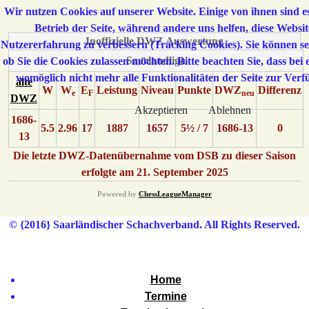
Wir nutzen Cookies auf unserer Website. Einige von ihnen sind es
Betrieb der Seite, während andere uns helfen, diese Websit
Inoffizielle DWZ Auswertung
Nutzererfahrung zu verbessern (Tracking Cookies). Sie können sel
Saarlandliga
ob Sie die Cookies zulassen möchten. Bitte beachten Sie, dass bei
womöglich nicht mehr alle Funktionalitäten der Seite zur Verf
alte
W
W
E
Leistung
Niveau
Punkte
DWZ
Differenz
e
F
neu
DWZ
Akzeptieren
Ablehnen
1686-
5.5
2.96
17
1887
1657
5½ / 7
1686-13
0
13
Die letzte DWZ-Datenübernahme vom DSB zu dieser Saison
erfolgte am 21. September 2025
Powered by
ChessLeagueManager
© {2016} Saarländischer Schachverband. All Rights Reserved.
Home
Termine