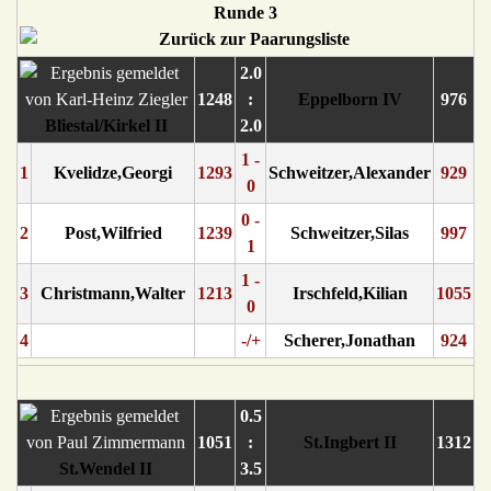
Runde 3
2.0
1248
:
Eppelborn IV
976
Bliestal/Kirkel II
2.0
1 -
1
Kvelidze,Georgi
1293
Schweitzer,Alexander
929
0
0 -
2
Post,Wilfried
1239
Schweitzer,Silas
997
1
1 -
3
Christmann,Walter
1213
Irschfeld,Kilian
1055
0
4
-/+
Scherer,Jonathan
924
0.5
1051
:
St.Ingbert II
1312
St.Wendel II
3.5