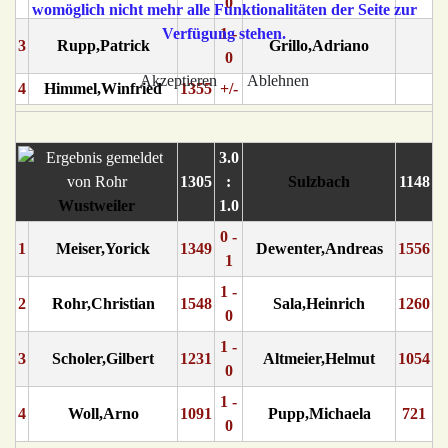
0
womöglich nicht mehr alle Funktionalitäten der Seite zur
Verfügung stehen.
1 -
3
Rupp,Patrick
Grillo,Adriano
0
Akzeptieren
Ablehnen
4
Himmel,Winfried
1355
+/-
3.0
1305
:
Sulzbach
1148
Wustweiler
1.0
0 -
1
Meiser,Yorick
1349
Dewenter,Andreas
1556
1
1 -
2
Rohr,Christian
1548
Sala,Heinrich
1260
0
1 -
3
Scholer,Gilbert
1231
Altmeier,Helmut
1054
0
1 -
4
Woll,Arno
1091
Pupp,Michaela
721
0