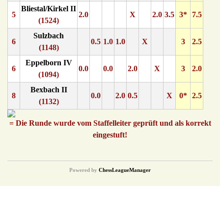
Bliestal/Kirkel II
5
2.0
X
2.0
3.5
3*
7.5
(1524)
Sulzbach
6
0.5
1.0
1.0
X
3
2.5
(1148)
Eppelborn IV
6
0.0
0.0
2.0
X
3
2.0
(1094)
Bexbach II
8
0.0
2.0
0.5
X
0*
2.5
(1132)
= Die Runde wurde vom Staffelleiter geprüft und als korrekt
eingestuft!
Powered by
ChessLeagueManager
© {2016} Saarländischer Schachverband. All Rights Reserved.