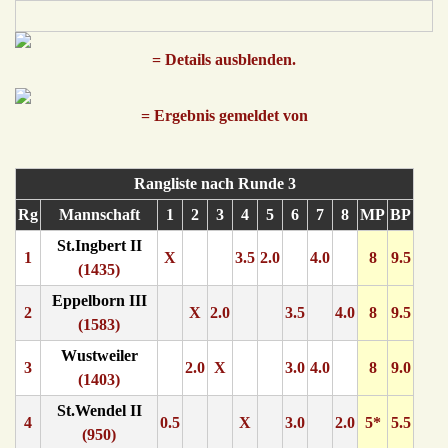
= Details ausblenden.
= Ergebnis gemeldet von
Rangliste nach Runde 3
Rg
Mannschaft
1
2
3
4
5
6
7
8
MP
BP
St.Ingbert II
1
X
3.5
2.0
4.0
8
9.5
(1435)
Eppelborn III
2
X
2.0
3.5
4.0
8
9.5
(1583)
Wustweiler
3
2.0
X
3.0
4.0
8
9.0
(1403)
St.Wendel II
4
0.5
X
3.0
2.0
5*
5.5
(950)