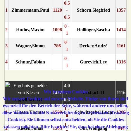
0.5
1
Zimmermann,Paul
1120
-
Schorn,Siegfried
1357
0.5
0 -
2
Hudov,Maxim
1098
Hollinger,Sascha
1414
1
0 -
3
Wagner,Simon
786
Decker,André
1161
1
0 -
4
Schnur,Fabian
Gurevich,Lev
1316
1
4.0
Wir benutzen Cookies
1427
:
Bexbach II
1116
Wir nutzen Cookies auf unserer Website. Einige von ihnen sind
Eppelborn III
0.0
essenziell für den Betrieb der Seite, während andere uns helfen,
1 -
1
Klesen,Thomas
1589
Schwitzgebel,Luca
1205
diese Website und die Nutzererfahrung zu verbessern (Tracking
0
Cookies). Sie können selbst entscheiden, ob Sie die Cookies
1 -
zulassen möchten. Bitte beachten Sie, dass bei einer Ablehnung
2
Klesen,Jonas
1563
Ohr,Wolfgang
944