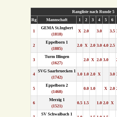
Rangliste nach Runde 5
Rg
Mannschaft
1
2
3
4
5
6
GEMA St.Ingbert
1
X
2.0
3.0
3.5
(1818)
Eppelborn 1
2
2.0
X
2.0
3.0
4.0
2.5
(1885)
Turm Illingen
3
2.0
X
2.0
3.0
(1627)
SVG Saarbruecken 1
4
1.0
1.0
2.0
X
3.0
(1742)
Eppelborn 2
5
0.0
1.0
X
2.0
(1468)
Merzig 1
6
0.5
1.5
1.0
2.0
X
(1521)
SV Schwalbach 1