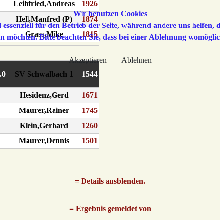
Leibfried,Andreas
1926
Wir benutzen Cookies
Hell,Manfred (P)
1874
 essenziell für den Betrieb der Seite, während andere uns helfen,
Grass,Mike
1815
sen möchten. Bitte beachten Sie, dass bei einer Ablehnung womöglic
Akzeptieren
Ablehnen
4.0
SV Schwalbach 1
1544
Hesidenz,Gerd
1671
Maurer,Rainer
1745
Klein,Gerhard
1260
Maurer,Dennis
1501
= Details ausblenden.
= Ergebnis gemeldet von