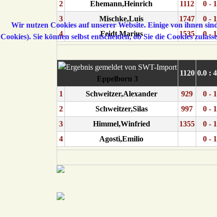
2
Ehemann,Heinrich
1112
0 - 1
3
Mischke,Luis
1747
0 - 1
Wir nutzen Cookies auf unserer Website. Einige von ihnen sind
4
Feidt,Marius
1535
0 - 1
Cookies). Sie können selbst entscheiden, ob Sie die Cookies zulas
1120
0.0 : 
Eppelborn 3
1
Schweitzer,Alexander
929
0 - 1
2
Schweitzer,Silas
997
0 - 1
3
Himmel,Winfried
1355
0 - 1
4
Agosti,Emilio
0 - 1