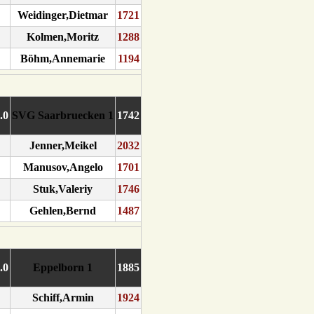
Weidinger,Dietmar
1721
Kolmen,Moritz
1288
Böhm,Annemarie
1194
2.0
SVG Saarbruecken 1
1742
Jenner,Meikel
2032
Manusov,Angelo
1701
Stuk,Valeriy
1746
Gehlen,Bernd
1487
4.0
Eppelborn 1
1885
Schiff,Armin
1924