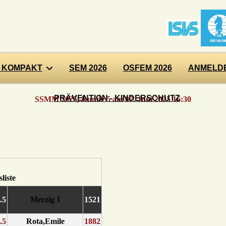
 KOMPAKT
SEM 2026
OSFEM 2026
ANMELDE
PRÄVENTION - KINDERSCHUTZ
SSMM 2025, Runde 5 am 07. Juni 2025 16:30
0.5
Merzig 1
1521
0.5
Rota,Emile
1882