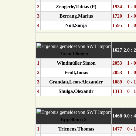
2
Zengerle,Tobias (P)
1934
1 - 0
3
Berrang,Marius
1720
1 - 0
4
Noll,Sonja
1595
1 - 0
1627
2.0 : 
Turm Illingen
1
Windmüller,Simon
2053
1 - 0
2
Feidt,Jonas
2053
1 - 0
3
Grandau,Leon-Alexander
1089
0 - 1
4
Shulga,Olexandr
1313
0 - 1
1468
0.0 : 
Eppelborn 2
1
Trienens,Thomas
1477
0 - 1