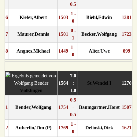
0.5
1 -
6
Kiefer,Albert
1503
Biehl,Edwin
1381
0
0 -
7
Maurer,Dennis
1501
Becker,Wolfgang
1723
1
1 -
8
Angnes,Michael
1449
Alter,Uwe
899
0
7.0
1564
:
St.Wendel I
1270
Völklingen
1.0
0.5
1
Bender,Wolfgang
1754
-
Baumgartner,Horst
1507
0.5
1 -
2
Aubertin,Tim (P)
1769
Delinski,Dirk
1621
0