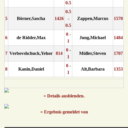
0.5
0.5
5
Börner,Sascha
1426
-
Zappen,Marcus
1570
0.5
0 -
6
de Ridder,Max
Jung,Michael
1484
1
0 -
7
Verbovshchuck,Yehor
814
Müller,Steven
1707
1
0 -
8
Kanin,Daniel
Alt,Barbara
1353
1
= Details ausblenden.
= Ergebnis gemeldet von