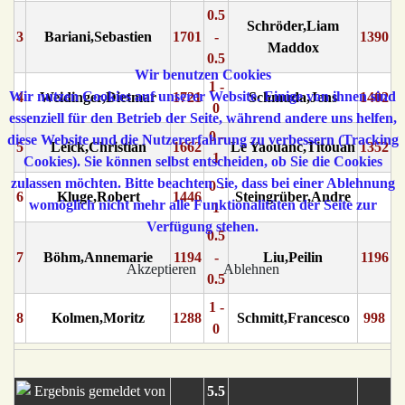
0.5
Schröder,Liam
3
Bariani,Sebastien
1701
-
1390
Maddox
0.5
Wir benutzen Cookies
1 -
Wir nutzen Cookies auf unserer Website. Einige von ihnen sind
4
Weidinger,Dietmar
1721
Schmuda,Jens
1402
0
essenziell für den Betrieb der Seite, während andere uns helfen,
0 -
diese Website und die Nutzererfahrung zu verbessern (Tracking
5
Leick,Christian
1662
Le Yaouanc,Titouan
1352
1
Cookies). Sie können selbst entscheiden, ob Sie die Cookies
zulassen möchten. Bitte beachten Sie, dass bei einer Ablehnung
0 -
6
Kluge,Robert
1446
Steingrüber,Andre
womöglich nicht mehr alle Funktionalitäten der Seite zur
1
Verfügung stehen.
0.5
7
Böhm,Annemarie
1194
-
Liu,Peilin
1196
Akzeptieren
Ablehnen
0.5
1 -
8
Kolmen,Moritz
1288
Schmitt,Francesco
998
0
5.5