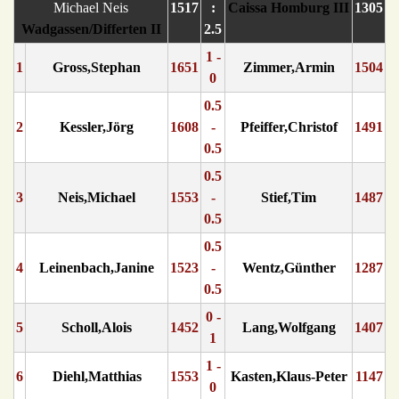
1517
:
Caissa Homburg III
1305
Wadgassen/Differten II
2.5
1 -
1
Gross,Stephan
1651
Zimmer,Armin
1504
0
0.5
2
Kessler,Jörg
1608
-
Pfeiffer,Christof
1491
0.5
0.5
3
Neis,Michael
1553
-
Stief,Tim
1487
0.5
0.5
4
Leinenbach,Janine
1523
-
Wentz,Günther
1287
0.5
0 -
5
Scholl,Alois
1452
Lang,Wolfgang
1407
1
1 -
6
Diehl,Matthias
1553
Kasten,Klaus-Peter
1147
0