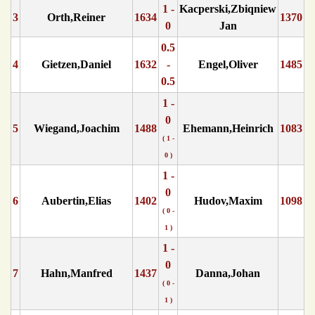
1 -
Kacperski,Zbiqniew
3
Orth,Reiner
1634
1370
0
Jan
0.5
4
Gietzen,Daniel
1632
-
Engel,Oliver
1485
0.5
1 -
0
5
Wiegand,Joachim
1488
Ehemann,Heinrich
1083
( 1 -
0 )
1 -
0
6
Aubertin,Elias
1402
Hudov,Maxim
1098
( 0 -
1 )
1 -
0
7
Hahn,Manfred
1437
Danna,Johan
( 0 -
1 )