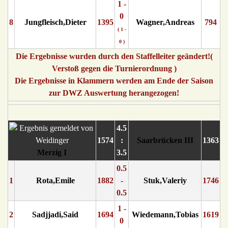
1 -
0
8
Jungfleisch,Dieter
1395
Wagner,Andreas
794
( 1 -
0 )
Die Ergebnisse wurden durch den Staffelleiter geändert!(
Verstoß gegen die Turnierordnung )
Die Ergebnisse in Klammern werden am Ende der Saison
zur DWZ Auswertung herangezogen!
4.5
1574
:
Saarbrücken III
1363
Merzig I
3.5
0.5
1
Rota,Emile
1882
-
Stuk,Valeriy
1746
0.5
1 -
2
Sadjjadi,Said
1694
Wiedemann,Tobias
1619
0