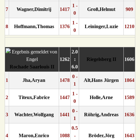
1 -
7
Wagner,Dimitrij
1417
Groß,Helmut
909
0
1 -
8
Hoffmann,Thomas
1376
Leininger,Luzie
1210
0
2.0
1262
:
Riegelsberg II
1606
Rochade Saarlouis II
6.0
0 -
1
Jha,Aryan
1478
Alt,Hans Jürgen
1864
1
1 -
2
Titeux,Fabrice
1447
Holle,Arne
1589
0
0 -
3
Wachter,Wolfgang
1441
Röhrig,Andreas
1636
1
0.5
4
Maron,Enrico
1088
-
Bröder,Jörg
1643