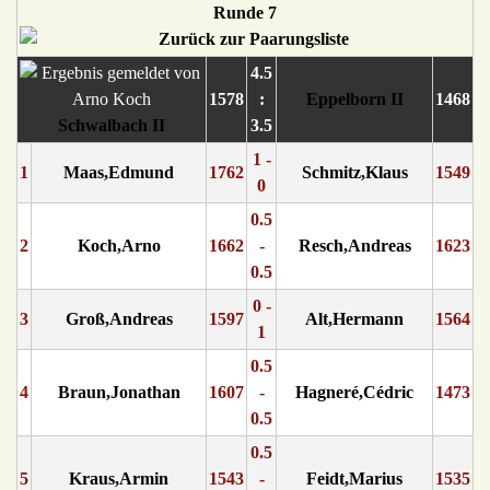
Runde 7
4.5
1578
:
Eppelborn II
1468
Schwalbach II
3.5
1 -
1
Maas,Edmund
1762
Schmitz,Klaus
1549
0
0.5
2
Koch,Arno
1662
-
Resch,Andreas
1623
0.5
0 -
3
Groß,Andreas
1597
Alt,Hermann
1564
1
0.5
4
Braun,Jonathan
1607
-
Hagneré,Cédric
1473
0.5
0.5
5
Kraus,Armin
1543
-
Feidt,Marius
1535