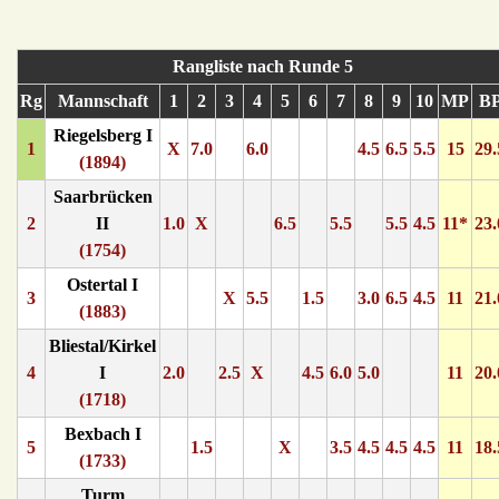
Rangliste nach Runde 5
Rg
Mannschaft
1
2
3
4
5
6
7
8
9
10
MP
B
Riegelsberg I
1
X
7.0
6.0
4.5
6.5
5.5
15
29.
(1894)
Saarbrücken
2
II
1.0
X
6.5
5.5
5.5
4.5
11*
23.
(1754)
Ostertal I
3
X
5.5
1.5
3.0
6.5
4.5
11
21.
(1883)
Bliestal/Kirkel
4
I
2.0
2.5
X
4.5
6.0
5.0
11
20.
(1718)
Bexbach I
5
1.5
X
3.5
4.5
4.5
4.5
11
18.
(1733)
Turm