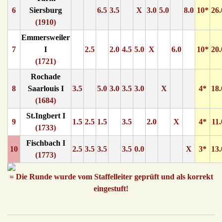
6
Siersburg
6.5
3.5
X
3.0
5.0
8.0
10*
26.
(1910)
Emmersweiler
7
I
2.5
2.0
4.5
5.0
X
6.0
10*
20.
(1721)
Rochade
8
Saarlouis I
3.5
5.0
3.0
3.5
3.0
X
4*
18.
(1684)
St.Ingbert I
9
1.5
2.5
1.5
3.5
2.0
X
4*
11.
(1733)
Fischbach I
10
2.5
3.5
3.5
3.5
0.0
X
3*
13.
(1773)
= Die Runde wurde vom Staffelleiter geprüft und als korrekt
eingestuft!