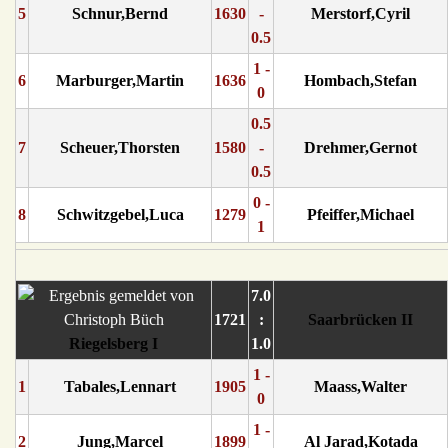
5
Schnur,Bernd
1630
-
Merstorf,Cyril
0.5
1 -
6
Marburger,Martin
1636
Hombach,Stefan
0
0.5
7
Scheuer,Thorsten
1580
-
Drehmer,Gernot
0.5
0 -
8
Schwitzgebel,Luca
1279
Pfeiffer,Michael
1
7.0
1721
:
Saarbrücken II
Riegelsberg I
1.0
1 -
1
Tabales,Lennart
1905
Maass,Walter
0
1 -
2
Jung,Marcel
1899
Al Jarad,Kotada