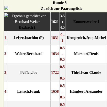
Runde 5
3.5
1621
:
Emmersweiler I
Bexbach I
4.5
0 -
1
Leiser,Joachim (P)
1831
Kempenich,Jean-Michel
1
0.5
2
Welter,Bernhard
1634
-
Merstorf,Denis
0.5
0.5
3
Peiffer,Joe
1722
-
Thiel,Jean-Claude
0.5
0.5
4
Lensch,Frank
1658
-
Hümbert,Alexander
0.5
0.5