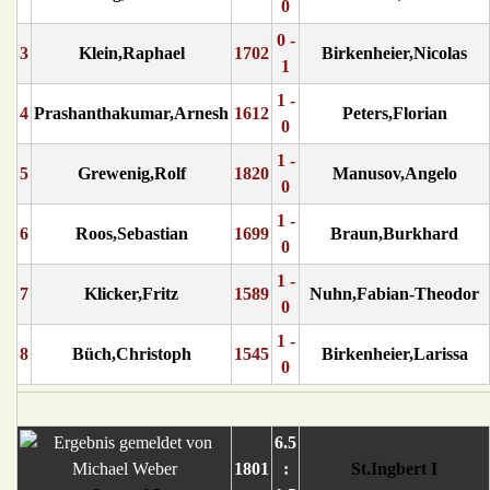
0
0 -
3
Klein,Raphael
1702
Birkenheier,Nicolas
1
1 -
4
Prashanthakumar,Arnesh
1612
Peters,Florian
0
1 -
5
Grewenig,Rolf
1820
Manusov,Angelo
0
1 -
6
Roos,Sebastian
1699
Braun,Burkhard
0
1 -
7
Klicker,Fritz
1589
Nuhn,Fabian-Theodor
0
1 -
8
Büch,Christoph
1545
Birkenheier,Larissa
0
6.5
1801
:
St.Ingbert I