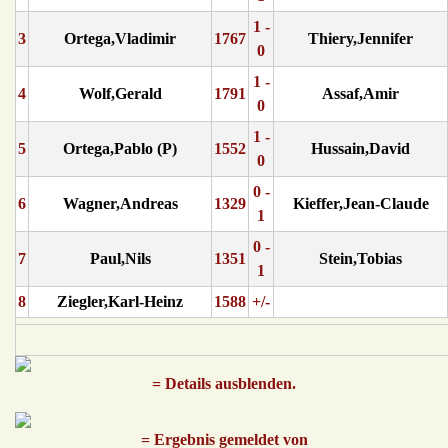
1 -
3
Ortega,Vladimir
1767
Thiery,Jennifer
0
1 -
4
Wolf,Gerald
1791
Assaf,Amir
0
1 -
5
Ortega,Pablo (P)
1552
Hussain,David
0
0 -
6
Wagner,Andreas
1329
Kieffer,Jean-Claude
1
0 -
7
Paul,Nils
1351
Stein,Tobias
1
8
Ziegler,Karl-Heinz
1588
+/-
= Details ausblenden.
= Ergebnis gemeldet von