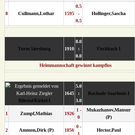
0.5
8
Cullmann,Lothar
1595
-
Hollinger,Sascha
0.5
8.0
Turm Siersburg
1910
:
Fischbach I
0.0
Heimmannschaft gewinnt kampflos
5.0
1645
:
Rochade Saarlouis I
Bliestal/Kirkel I
3.0
1 -
Mukazhanov,Mansur
1
Zumpf,Mathias
1926
0
(P)
0 -
2
Ammon,Dirk (P)
1856
Hector,Paul
1