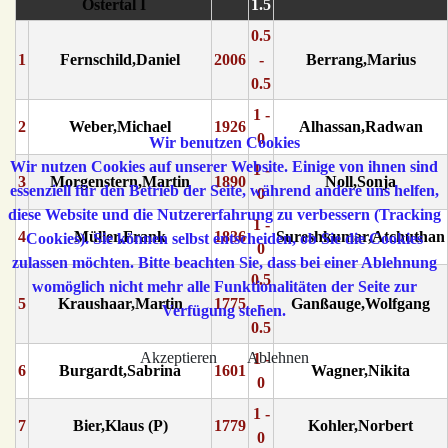
Ostertal I
1.5
0.5
1
Fernschild,Daniel
2006
-
Berrang,Marius
0.5
1 -
2
Weber,Michael
1926
Alhassan,Radwan
0
Wir benutzen Cookies
Wir nutzen Cookies auf unserer Website. Einige von ihnen sind
1 -
3
Morgenstern,Martin
1890
Noll,Sonja
essenziell für den Betrieb der Seite, während andere uns helfen,
0
diese Website und die Nutzererfahrung zu verbessern (Tracking
1 -
4
Müller,Frank
1836
Sureshkumar,Atchuthan
Cookies). Sie können selbst entscheiden, ob Sie die Cookies
0
zulassen möchten. Bitte beachten Sie, dass bei einer Ablehnung
0.5
womöglich nicht mehr alle Funktionalitäten der Seite zur
5
Kraushaar,Martin
1775
-
Ganßauge,Wolfgang
Verfügung stehen.
0.5
Akzeptieren
Ablehnen
1 -
6
Burgardt,Sabrina
1601
Wagner,Nikita
0
1 -
7
Bier,Klaus (P)
1779
Kohler,Norbert
0