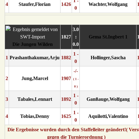
1 -
4
Staufer,Florian
1426
Wachter,Wolfgang
0
3.0
1827
:
Gema St.Ingbert 1
Die Jungen Wilden
0.0
1 -
1
Prashanthakumar,Arju
1882
Hollinger,Sascha
0
-/-
2
Jung,Marcel
1907
( 1 -
0 )
1 -
3
Tabales,Lennart
1892
Ganßauge,Wolfgang
0
1 -
4
Tobias,Denny
1625
Aquilotti,Valentino
0
Die Ergebnisse wurden durch den Staffelleiter geändert!( Vers
gegen die Turnierordnung )