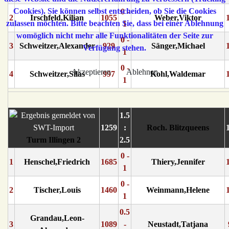
Cookies). Sie können selbst entscheiden, ob Sie die Cookies
0 -
2
Irschfeld,Kilian
1055
Weber,Viktor
zulassen möchten. Bitte beachten Sie, dass bei einer Ablehnung
1
womöglich nicht mehr alle Funktionalitäten der Seite zur
0 -
3
Schweitzer,Alexander
929
Sänger,Michael
Verfügung stehen.
1
0 -
Akzeptieren
Ablehnen
4
Schweitzer,Silas
997
Kohl,Waldemar
1
1.5
1259
:
Roch. Blitzqueens
Turm Illingen 2
2.5
0 -
1
Henschel,Friedrich
1685
Thiery,Jennifer
1
0 -
2
Tischer,Louis
1460
Weinmann,Helene
1
0.5
Grandau,Leon-
3
1089
-
Neustadt,Tatjana