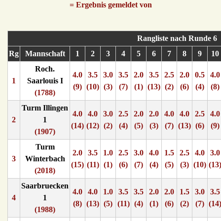
= Ergebnis gemeldet von
Rangliste nach Runde 6
Rg
Mannschaft
1
2
3
4
5
6
7
8
9
10
Roch.
4.0
3.5
3.0
3.5
2.0
3.5
2.5
2.0
0.5
4.0
1
Saarlouis I
(9)
(10)
(3)
(7)
(1)
(13)
(2)
(6)
(4)
(8)
(1788)
Turm Illingen
4.0
4.0
3.0
2.5
2.0
2.0
4.0
4.0
2.5
4.0
2
1
(14)
(12)
(2)
(4)
(5)
(3)
(7)
(13)
(6)
(9)
(1907)
Turm
2.0
3.5
1.0
2.5
3.0
4.0
1.5
2.5
4.0
3.0
3
Winterbach
(15)
(11)
(1)
(6)
(7)
(4)
(5)
(3)
(10)
(13
(2018)
Saarbruecken
4.0
4.0
1.0
3.5
3.5
2.0
2.0
1.5
3.0
3.5
4
1
(8)
(13)
(5)
(11)
(4)
(1)
(6)
(2)
(7)
(14
(1988)