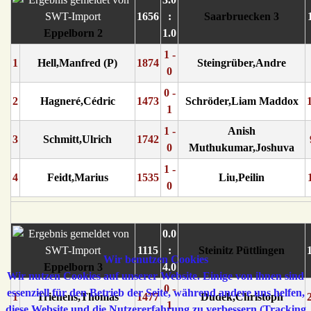
1656
:
Saarbruecken 3
Eppelborn 2
1.0
1 -
1
Hell,Manfred (P)
1874
Steingrüber,Andre
0
0 -
2
Hagneré,Cédric
1473
Schröder,Liam Maddox
1
1 -
Anish
3
Schmitt,Ulrich
1742
0
Muthukumar,Joshuva
1 -
4
Feidt,Marius
1535
Liu,Peilin
0
0.0
1115
:
Steinitz Püttlingen
Wir benutzen Cookies
Eppelborn 3
4.0
Wir nutzen Cookies auf unserer Website. Einige von ihnen sind
0 -
essenziell für den Betrieb der Seite, während andere uns helfen,
1
Trienens,Thomas
1477
Dudek,Christoph
1
diese Website und die Nutzererfahrung zu verbessern (Tracking