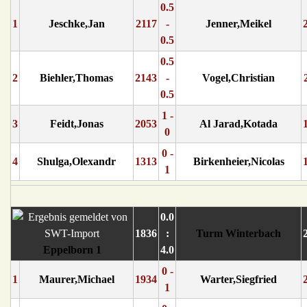
0.5
1
Jeschke,Jan
2117
-
Jenner,Meikel
0.5
0.5
2
Biehler,Thomas
2143
-
Vogel,Christian
0.5
1 -
3
Feidt,Jonas
2053
Al Jarad,Kotada
0
0 -
4
Shulga,Olexandr
1313
Birkenheier,Nicolas
1
0.0
1836
:
Turm Winterbach
Eppelborn 1
4.0
0 -
1
Maurer,Michael
1934
Warter,Siegfried
1