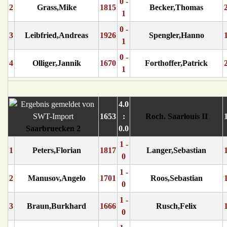
0 -
2
Grass,Mike
1815
Becker,Thomas
1
0 -
3
Leibfried,Andreas
1926
Spengler,Hanno
1
0 -
4
Olliger,Jannik
1670
Forthoffer,Patrick
1
4.0
1653
:
Roch. Saarlouis II
Saarbruecken 2
0.0
1 -
1
Peters,Florian
1817
Langer,Sebastian
0
1 -
2
Manusov,Angelo
1701
Roos,Sebastian
0
1 -
3
Braun,Burkhard
1666
Rusch,Felix
0