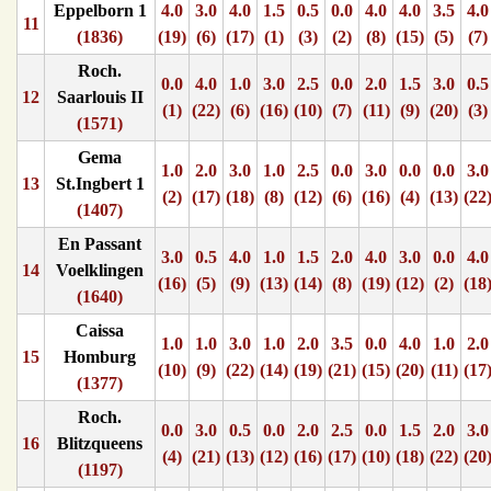
Eppelborn 1
4.0
3.0
4.0
1.5
0.5
0.0
4.0
4.0
3.5
4.0
11
(1836)
(19)
(6)
(17)
(1)
(3)
(2)
(8)
(15)
(5)
(7)
Roch.
0.0
4.0
1.0
3.0
2.5
0.0
2.0
1.5
3.0
0.5
12
Saarlouis II
(1)
(22)
(6)
(16)
(10)
(7)
(11)
(9)
(20)
(3)
(1571)
Gema
1.0
2.0
3.0
1.0
2.5
0.0
3.0
0.0
0.0
3.0
13
St.Ingbert 1
(2)
(17)
(18)
(8)
(12)
(6)
(16)
(4)
(13)
(22
(1407)
En Passant
3.0
0.5
4.0
1.0
1.5
2.0
4.0
3.0
0.0
4.0
14
Voelklingen
(16)
(5)
(9)
(13)
(14)
(8)
(19)
(12)
(2)
(18
(1640)
Caissa
1.0
1.0
3.0
1.0
2.0
3.5
0.0
4.0
1.0
2.0
15
Homburg
(10)
(9)
(22)
(14)
(19)
(21)
(15)
(20)
(11)
(17
(1377)
Roch.
0.0
3.0
0.5
0.0
2.0
2.5
0.0
1.5
2.0
3.0
16
Blitzqueens
(4)
(21)
(13)
(12)
(16)
(17)
(10)
(18)
(22)
(20
(1197)