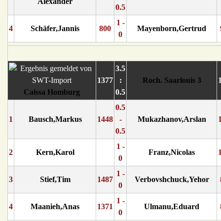
Alexander
0.5
1 -
4
Schäfer,Jannis
800
Mayenborn,Gertrud
0
3.5
1377
:
Roch. Saarlouis 3
Caissa Homburg
0.5
0.5
1
Bausch,Markus
1448
-
Mukazhanov,Arslan
0.5
1 -
2
Kern,Karol
Franz,Nicolas
0
1 -
3
Stief,Tim
1487
Verbovshchuck,Yehor
0
1 -
4
Maanieh,Anas
1371
Ulmanu,Eduard
0