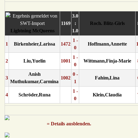
3.0
1169
:
Roch. Blitz-Girls
Lightning McQueens
1.0
1 -
1
Birkenheier,Larissa
1472
Hoffmann,Annette
0
1 -
2
Liu,Yuelin
1001
Wittmann,Finja-Marie
0
Anish
0 -
3
1002
Fahim,Lina
Muthukumar,Carmina
1
1 -
4
Schröder,Runa
Klein,Claudia
0
= Details ausblenden.