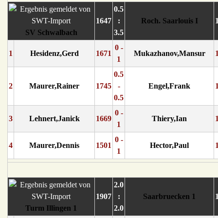
0.5
1647
:
Roch. Saarlouis I
SV Schwalbach
3.5
0 -
1
Hesidenz,Gerd
1671
Mukazhanov,Mansur
1
0.5
2
Maurer,Rainer
1745
-
Engel,Frank
0.5
0 -
3
Lehnert,Janick
1669
Thiery,Ian
1
0 -
4
Maurer,Dennis
1501
Hector,Paul
1
2.0
1907
:
Saarbruecken 1
Turm Illingen 1
2.0