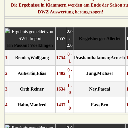
Die Ergebnisse in Klammern werden am Ende der Saison zu
DWZ Auswertung herangezogen!
2.0
1557
:
Riegelsberger Allerlei
En Passant Voelklingen
2.0
0 -
1
Bender,Wolfgang
1754
Prashanthakumar,Arnesh
1
0 -
2
Aubertin,Elias
1402
Jung,Michael
1
1 -
3
Orth,Reiner
1634
Ney,Pascal
0
1 -
4
Hahn,Manfred
1437
Fass,Ben
0
3.0