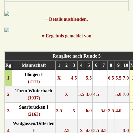
= Details ausblenden.
= Ergebnis gemeldet von
Rangliste nach Runde 5
Rg
Mannschaft
1
2
3
4
5
6
7
8
9
10
Illingen I
1
X
4.5
5.5
6.5
5.5
7.0
(2111)
Turm Winterbach
2
X
5.5
3.0
4.5
5.0
7.0
(1937)
Saarbrücken I
3
3.5
X
6.0
5.0
2.5
4.0
(2163)
Wadgassen/Differten
4
I
2.5
X
4.0
5.5
4.5
3.0