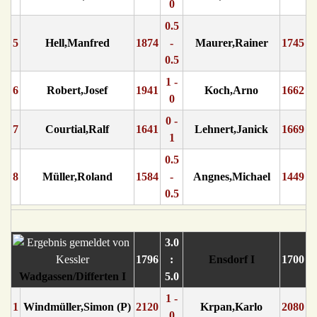
0
0.5
5
Hell,Manfred
1874
-
Maurer,Rainer
1745
0.5
1 -
6
Robert,Josef
1941
Koch,Arno
1662
0
0 -
7
Courtial,Ralf
1641
Lehnert,Janick
1669
1
0.5
8
Müller,Roland
1584
-
Angnes,Michael
1449
0.5
3.0
1796
:
Ensdorf I
1700
Wadgassen/Differten I
5.0
1 -
1
Windmüller,Simon (P)
2120
Krpan,Karlo
2080
0