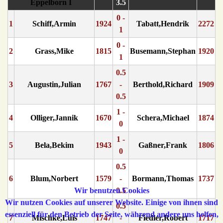
Eppelborn I
3.5
0 -
1
Schiff,Armin
1924
Tabatt,Hendrik
2272
1
0 -
2
Grass,Mike
1815
Busemann,Stephan
1920
1
0.5
3
Augustin,Julian
1767
-
Berthold,Richard
1909
0.5
1 -
4
Olliger,Jannik
1670
Schera,Michael
1874
0
1 -
5
Bela,Bekim
1943
Gaßner,Frank
1806
0
0.5
6
Blum,Norbert
1579
-
Bormann,Thomas
1737
Wir benutzen Cookies
0.5
Wir nutzen Cookies auf unserer Website. Einige von ihnen sind
0.5
essenziell für den Betrieb der Seite, während andere uns helfen,
7
Mischke,Luis
1747
-
Fiedler,Robert
1717