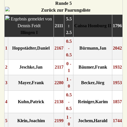
Runde 5
5.5
2111
:
Caissa Homburg II
1796
Illingen I
2.5
0.5
1
Hoppstädter,Daniel
2167
-
Bürmann,Jan
2042
0.5
0 -
2
Jeschke,Jan
2117
Bäumer,Frank
1932
1
1 -
3
Mayer,Frank
2280
Becker,Jörg
1953
0
0.5
4
Kuhn,Patrick
2138
-
Reiniger,Karim
1857
0.5
1 -
5
Klein,Joachim
2199
Jochem,Harald
1744
0