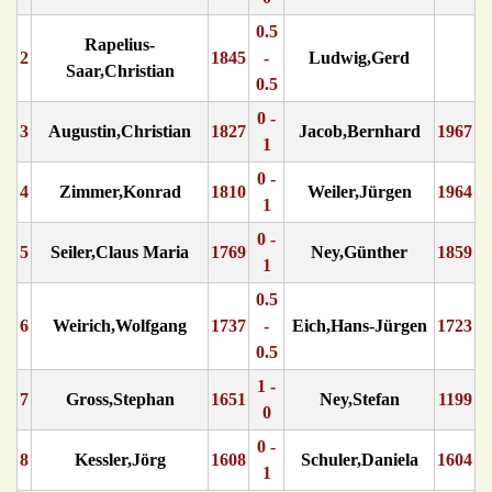
0.5
Rapelius-
2
1845
-
Ludwig,Gerd
Saar,Christian
0.5
0 -
3
Augustin,Christian
1827
Jacob,Bernhard
1967
1
0 -
4
Zimmer,Konrad
1810
Weiler,Jürgen
1964
1
0 -
5
Seiler,Claus Maria
1769
Ney,Günther
1859
1
0.5
6
Weirich,Wolfgang
1737
-
Eich,Hans-Jürgen
1723
0.5
1 -
7
Gross,Stephan
1651
Ney,Stefan
1199
0
0 -
8
Kessler,Jörg
1608
Schuler,Daniela
1604
1