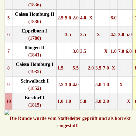
(1836)
Caissa Homburg II
5
2.5
5.0
2.0
4.0
X
6.0
(1836)
Eppelborn I
6
3.5
2.5
X
4.5
3.0
5.0
(1780)
Illingen II
7
3.0
3.5
X
1.0
7.0
6.0
(1841)
Caissa Homburg I
8
1.5
5.5
2.0
3.5
7.0
X
(1935)
Schwalbach I
9
2.5
3.0
4.0
5.0
1.0
X
(1852)
Ensdorf I
10
1.0
1.0
5.0
3.0
2.0
X
(1815)
= Die Runde wurde vom Staffelleiter geprüft und als korrekt
eingestuft!