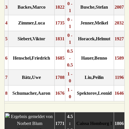
0 -
3
Backes,Marco
1822
Busche,Stefan
2007
1
0 -
4
Zimmer,Luca
1735
Jenner,Meikel
2032
1
0 -
5
Siebert,Viktor
1831
Horacek,Helmut
1927
1
0.5
6
Henschel,Friedrich
1685
-
Hauer,Benno
1589
0.5
1 -
7
Bätz,Uwe
1708
Liu,Peilin
1196
0
1 -
8
Schumacher,Aaron
1676
Spektorov,Leonid
1646
0
4.5
1771
:
Caissa Homburg I
1806