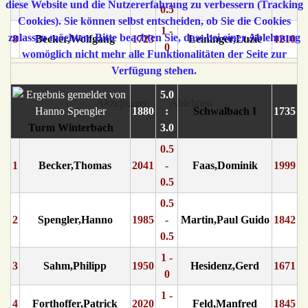
diese Website und die Nutzererfahrung zu verbessern (Tracking
0.5
Cookies). Sie können selbst entscheiden, ob Sie die Cookies
1 -
zulassen möchten. Bitte beachten Sie, dass bei einer Ablehnung
8
Becker,Wolfgang
1723
Leininger,Luzie
1210
0
womöglich nicht mehr alle Funktionalitäten der Seite zur
Verfügung stehen.
5.0
Akzeptieren
Ablehnen
1880
:
Schwalbach I
1735
Turm Winterbach
3.0
0.5
1
Becker,Thomas
2041
-
Faas,Dominik
1999
0.5
0.5
2
Spengler,Hanno
1985
-
Martin,Paul Guido
1842
0.5
1 -
3
Sahm,Philipp
1950
Hesidenz,Gerd
1671
0
1 -
4
Forthoffer,Patrick
2020
Feld,Manfred
1845