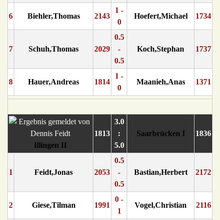
1 -
6
Biehler,Thomas
2143
Hoefert,Michael
1734
0
0.5
7
Schuh,Thomas
2029
-
Koch,Stephan
1737
0.5
1 -
8
Hauer,Andreas
1814
Maanieh,Anas
1371
0
3.0
1813
:
Saarbrücken I
1836
Illingen II
5.0
0.5
1
Feidt,Jonas
2053
-
Bastian,Herbert
2172
0.5
0 -
2
Giese,Tilman
1991
Vogel,Christian
2116
1