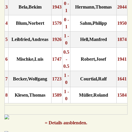
0 -
3
Bela,Bekim
1943
Hermann,Thomas
2044
1
0 -
4
Blum,Norbert
1579
Sahm,Philipp
1950
1
1 -
5
Leibfried,Andreas
1926
Hell,Manfred
1874
0
0.5
6
Mischke,Luis
1747
-
Robert,Josef
1941
0.5
1 -
7
Becker,Wolfgang
1723
Courtial,Ralf
1641
0
1 -
8
Klesen,Thomas
1589
Müller,Roland
1584
0
= Details ausblenden.