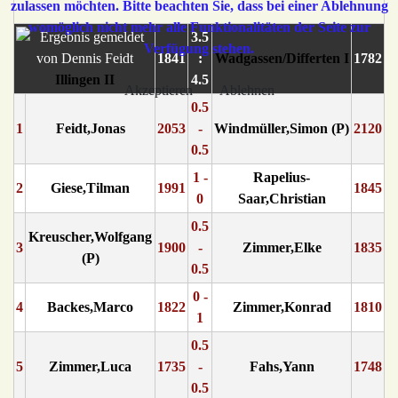
zulassen möchten. Bitte beachten Sie, dass bei einer Ablehnung
womöglich nicht mehr alle Funktionalitäten der Seite zur
3.5
Verfügung stehen.
1841
:
Wadgassen/Differten I
1782
Illingen II
4.5
Akzeptieren
Ablehnen
0.5
1
Feidt,Jonas
2053
-
Windmüller,Simon (P)
2120
0.5
1 -
Rapelius-
2
Giese,Tilman
1991
1845
0
Saar,Christian
0.5
Kreuscher,Wolfgang
3
1900
-
Zimmer,Elke
1835
(P)
0.5
0 -
4
Backes,Marco
1822
Zimmer,Konrad
1810
1
0.5
5
Zimmer,Luca
1735
-
Fahs,Yann
1748
0.5