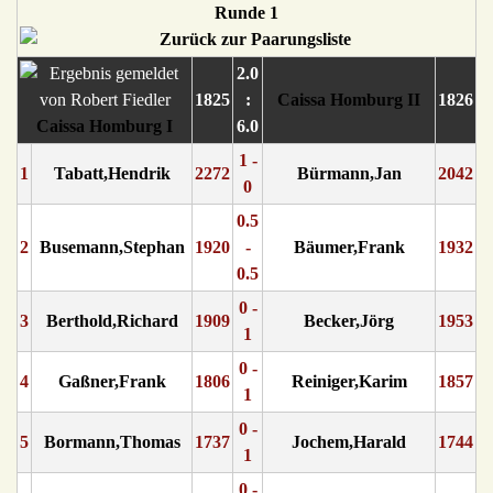
Runde 1
2.0
1825
:
Caissa Homburg II
1826
Caissa Homburg I
6.0
1 -
1
Tabatt,Hendrik
2272
Bürmann,Jan
2042
0
0.5
2
Busemann,Stephan
1920
-
Bäumer,Frank
1932
0.5
0 -
3
Berthold,Richard
1909
Becker,Jörg
1953
1
0 -
4
Gaßner,Frank
1806
Reiniger,Karim
1857
1
0 -
5
Bormann,Thomas
1737
Jochem,Harald
1744
1
0 -