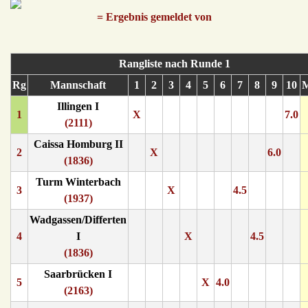
= Ergebnis gemeldet von
Rangliste nach Runde 1
Rg
Mannschaft
1
2
3
4
5
6
7
8
9
10
Illingen I
1
X
7.0
(2111)
Caissa Homburg II
2
X
6.0
(1836)
Turm Winterbach
3
X
4.5
(1937)
Wadgassen/Differten
4
I
X
4.5
(1836)
Saarbrücken I
5
X
4.0
(2163)