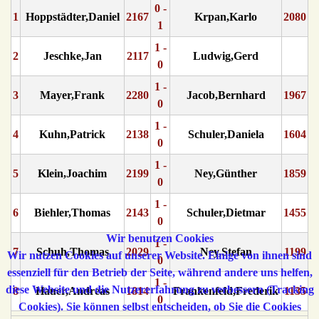
0 -
1
Hoppstädter,Daniel
2167
Krpan,Karlo
2080
1
1 -
2
Jeschke,Jan
2117
Ludwig,Gerd
0
1 -
3
Mayer,Frank
2280
Jacob,Bernhard
1967
0
1 -
4
Kuhn,Patrick
2138
Schuler,Daniela
1604
0
1 -
5
Klein,Joachim
2199
Ney,Günther
1859
0
1 -
6
Biehler,Thomas
2143
Schuler,Dietmar
1455
0
Wir benutzen Cookies
1 -
7
Schuh,Thomas
2029
Ney,Stefan
1199
Wir nutzen Cookies auf unserer Website. Einige von ihnen sind
0
essenziell für den Betrieb der Seite, während andere uns helfen,
1 -
diese Website und die Nutzererfahrung zu verbessern (Tracking
8
Hauer,Andreas
1814
Frankenfeld,Frederik
1135
0
Cookies). Sie können selbst entscheiden, ob Sie die Cookies