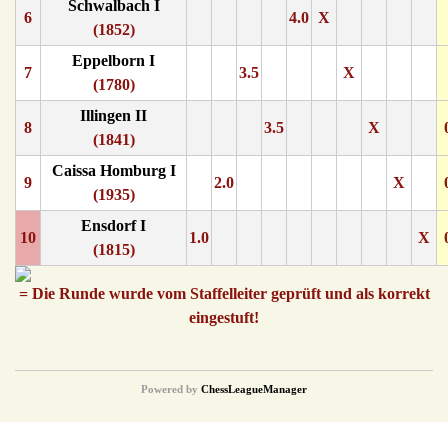
Schwalbach I
6
4.0
X
(1852)
Eppelborn I
7
3.5
X
(1780)
Illingen II
8
3.5
X
(1841)
Caissa Homburg I
9
2.0
X
(1935)
Ensdorf I
10
1.0
X
(1815)
= Die Runde wurde vom Staffelleiter geprüft und als korrekt
eingestuft!
Powered by
ChessLeagueManager