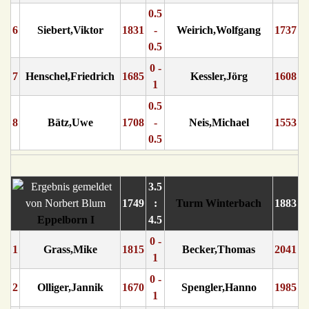
0.5
6
Siebert,Viktor
1831
-
Weirich,Wolfgang
1737
0.5
0 -
7
Henschel,Friedrich
1685
Kessler,Jörg
1608
1
0.5
8
Bätz,Uwe
1708
-
Neis,Michael
1553
0.5
3.5
1749
:
Turm Winterbach
1883
Eppelborn I
4.5
0 -
1
Grass,Mike
1815
Becker,Thomas
2041
1
0 -
2
Olliger,Jannik
1670
Spengler,Hanno
1985
1