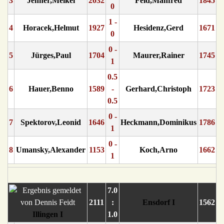
3
Jenner,Meikel
2032
Feld,Manfred
1845
0
1 -
4
Horacek,Helmut
1927
Hesidenz,Gerd
1671
0
0 -
5
Jürges,Paul
1704
Maurer,Rainer
1745
1
0.5
6
Hauer,Benno
1589
-
Gerhard,Christoph
1723
0.5
0 -
7
Spektorov,Leonid
1646
Heckmann,Dominikus
1786
1
0 -
8
Umansky,Alexander
1153
Koch,Arno
1662
1
7.0
2111
:
Ensdorf I
1562
Illingen I
1.0