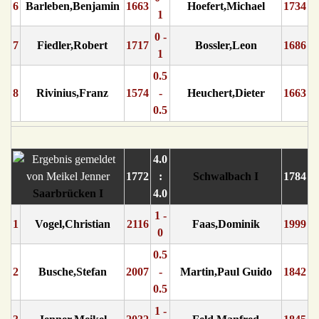
6
Barleben,Benjamin
1663
Hoefert,Michael
1734
1
0 -
7
Fiedler,Robert
1717
Bossler,Leon
1686
1
0.5
8
Rivinius,Franz
1574
-
Heuchert,Dieter
1663
0.5
4.0
1772
:
Schwalbach I
1784
Saarbrücken I
4.0
1 -
1
Vogel,Christian
2116
Faas,Dominik
1999
0
0.5
2
Busche,Stefan
2007
-
Martin,Paul Guido
1842
0.5
1 -