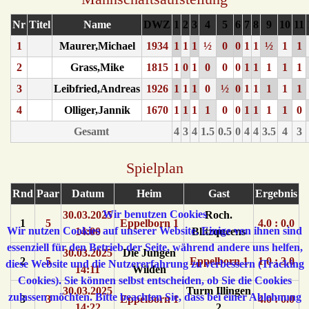
Nr
Titel
Name
DWZ
1
2
3
4
5
6
7
8
9
10
11
1
Maurer,Michael
1934
1
1
1
½
0
0
1
1
½
1
1
2
Grass,Mike
1815
1
0
1
0
0
0
1
1
1
1
1
3
Leibfried,Andreas
1926
1
1
1
0
½
0
1
1
1
1
1
4
Olliger,Jannik
1670
1
1
1
1
0
0
1
1
1
1
0
Gesamt
4
3
4
1.5
0.5
0
4
4
3.5
4
3
Spielplan
Rnd
Paar
Datum
Heim
Gast
Ergebnis
Wir benutzen Cookies
30.03.2025
Roch.
1
5
Eppelborn 1
4.0 : 0.0
Wir nutzen Cookies auf unserer Website. Einige von ihnen sind
14:00
Blitzqueens
essenziell für den Betrieb der Seite, während andere uns helfen,
30.03.2025
Die Jungen
2
5
Eppelborn 1
1.0 : 3.0
diese Website und die Nutzererfahrung zu verbessern (Tracking
14:11
Wilden
Cookies). Sie können selbst entscheiden, ob Sie die Cookies
30.03.2025
Turm Illingen
zulassen möchten. Bitte beachten Sie, dass bei einer Ablehnung
3
3
Eppelborn 1
4.0 : 0.0
14:22
2