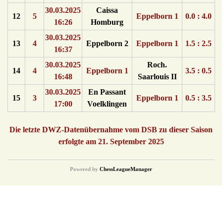
30.03.2025
Caissa
12
5
Eppelborn 1
0.0 : 4.0
16:26
Homburg
30.03.2025
13
4
Eppelborn 2
Eppelborn 1
1.5 : 2.5
16:37
30.03.2025
Roch.
14
4
Eppelborn 1
3.5 : 0.5
16:48
Saarlouis II
30.03.2025
En Passant
15
3
Eppelborn 1
0.5 : 3.5
17:00
Voelklingen
Die letzte DWZ-Datenübernahme vom DSB zu dieser Saison
erfolgte am 21. September 2025
Powered by
ChessLeagueManager
© {2016} Saarländischer Schachverband. All Rights Reserved.