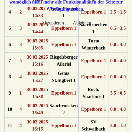
womöglich nicht mehr alle Funktionalitäten der Seite zur
30.03.2025
Turm Illingen
Verfügung stehen.
4
2
Eppelborn 1
2.5 : 1.5
14:33
1
Akzeptieren
Ablehnen
30.03.2025
Saarbruecken
5
3
Eppelborn 1
0.5 : 3.5
14:44
1
30.03.2025
Turm
6
3
Eppelborn 1
0.0 : 4.0
15:05
Winterbach
30.03.2025
Riegelsberger
7
5
Eppelborn 1
0.0 : 4.0
15:16
Allerlei
30.03.2025
Gema
8
4
Eppelborn 1
0.0 : 4.0
15:27
St.Ingbert 1
30.03.2025
Roch.
9
1
Eppelborn 1
3.5 : 0.5
15:38
Saarlouis I
30.03.2025
Saarbruecken
10
4
Eppelborn 1
0.0 : 4.0
15:49
2
30.03.2025
SV
11
4
Eppelborn 1
3.0 : 1.0
16:15
Schwalbach