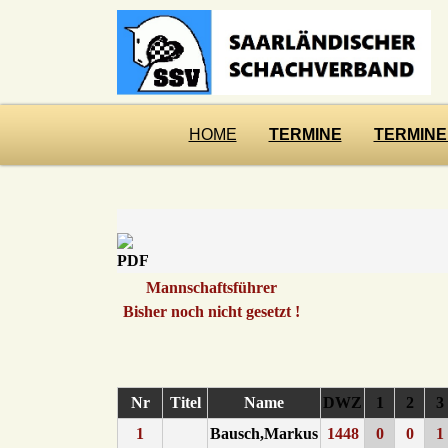
HOME
TERMINE
TERMINE
Mannschaftsführer
Bisher noch nicht gesetzt !
Nr
Titel
Name
DWZ
1
2
3
1
Bausch,Markus
1448
0
0
1