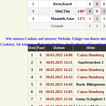
2
Kern,Karol
0
0
0
3
Stief,Tim
1487
0
0
1
4
Maanieh,Anas
1371
1
1
1
Gesamt
1
1
3
Wir nutzen Cookies auf unserer Website. Einige von ihnen sind
Cookies). Sie können selbst entscheiden, ob Sie die Cookies zulas
Rnd
Paar
Datum
Heim
1
8
30.03.2025 14:00
Caissa Homburg
2
9
30.03.2025 14:11
Saarbruecken 3
3
10
30.03.2025 14:22
Caissa Homburg
4
9
30.03.2025 14:33
Caissa Homburg
5
9
30.03.2025 14:44
Roch. Blitzqueens
6
10
30.03.2025 15:05
Caissa Homburg
7
7
30.03.2025 15:16
Gema St.Ingbert 1