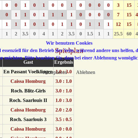
0
0
1
0
1
0
0
1
0
0
0
0
3
15
0
1
1
0
1
1
1
1
0
0
0
0
7
15
4
1
1
1
0
1
0
1
1
0
1
1
1
12
15
1
2
3.5
0
4
1
2
3.5
0
1.5
1
1
25.5
60
4
Wir benutzen Cookies
Spielplan
 essenziell für den Betrieb der Seite, während andere uns helfen,
sen möchten. Bitte beachten Sie, dass bei einer Ablehnung womöglic
Gast
Ergebnis
En Passant Voelklingen
1.0 : 3.0
Akzeptieren
Ablehnen
Caissa Homburg
3.0 : 1.0
Roch. Blitz-Girls
3.0 : 1.0
Roch. Saarlouis II
1.0 : 3.0
Caissa Homburg
2.0 : 2.0
Roch. Saarlouis 3
3.5 : 0.5
Caissa Homburg
3.0 : 0.0