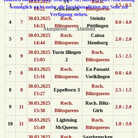
30.03.2025
SV
Roch.
3
7
3.5 : 0.5
womöglich nicht mehr alle Funktionalitäten der Seite zur
14:22
Schwalbach
Blitzqueens
Verfügung stehen.
30.03.2025
Roch.
Steinitz
4
7
0.0 : 4.0
14:33
Blitzqueens
Püttlingen
Akzeptieren
Ablehnen
30.03.2025
Roch.
Caissa
5
9
2.0 : 2.0
14:44
Blitzqueens
Homburg
30.03.2025
Turm Illingen
Roch.
6
9
1.5 : 2.5
15:05
2
Blitzqueens
30.03.2025
Roch.
En Passant
7
8
0.0 : 4.0
15:16
Blitzqueens
Voelklingen
30.03.2025
Roch.
8
8
Eppelborn 3
2.5 : 1.5
15:27
Blitzqueens
30.03.2025
Roch.
Roch. Blitz-
9
11
2.0 : 2.0
15:38
Blitzqueens
Girls
30.03.2025
Lightning
Roch.
10
11
1.0 : 3.0
15:49
McQueens
Blitzqueens
30.03.2025
Roch.
Saarbruecken