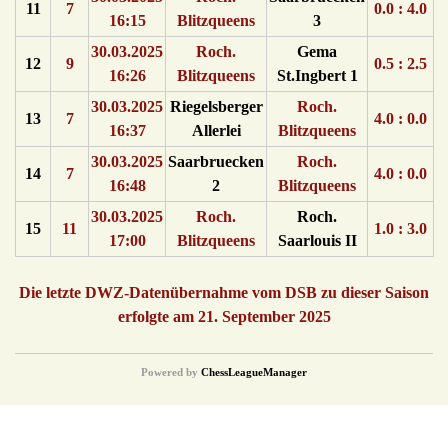
11
7
0.0 : 4.0
16:15
Blitzqueens
3
30.03.2025
Roch.
Gema
12
9
0.5 : 2.5
16:26
Blitzqueens
St.Ingbert 1
30.03.2025
Riegelsberger
Roch.
13
7
4.0 : 0.0
16:37
Allerlei
Blitzqueens
30.03.2025
Saarbruecken
Roch.
14
7
4.0 : 0.0
16:48
2
Blitzqueens
30.03.2025
Roch.
Roch.
15
11
1.0 : 3.0
17:00
Blitzqueens
Saarlouis II
Die letzte DWZ-Datenübernahme vom DSB zu dieser Saison
erfolgte am 21. September 2025
Powered by
ChessLeagueManager
© {2016} Saarländischer Schachverband. All Rights Reserved.