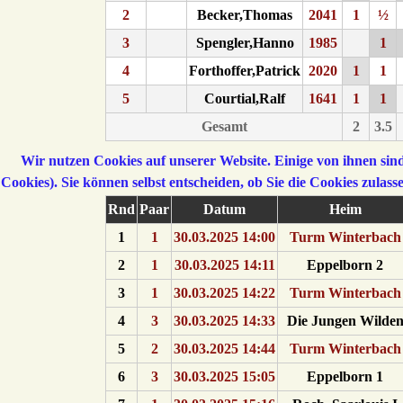
2
Becker,Thomas
2041
1
½
3
Spengler,Hanno
1985
1
4
Forthoffer,Patrick
2020
1
1
5
Courtial,Ralf
1641
1
1
Gesamt
2
3.5
Wir nutzen Cookies auf unserer Website. Einige von ihnen sind
Cookies). Sie können selbst entscheiden, ob Sie die Cookies zulas
Rnd
Paar
Datum
Heim
1
1
30.03.2025 14:00
Turm Winterbach
2
1
30.03.2025 14:11
Eppelborn 2
3
1
30.03.2025 14:22
Turm Winterbach
4
3
30.03.2025 14:33
Die Jungen Wilde
5
2
30.03.2025 14:44
Turm Winterbach
6
3
30.03.2025 15:05
Eppelborn 1