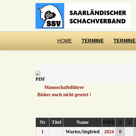
HOME
TERMINE
TERMINE
Mannschaftsführer
Bisher noch nicht gesetzt !
Nr
Titel
Name
DWZ
1
2
1
Warter,Siegfried
2024
0