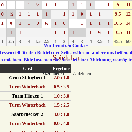
0
1
½
1
1
1
1
1
1
9
11
0
½
1
1
1
1
1
1
0
1
1
9.5
12
1
0
1
1
0
½
1
0
1
1
1
1
10.5
14
1
1
1
1
1
1
1
½
1
10.5
11
1
2.5
3
4
1.5
2.5
4
3
4
3
4
3.5
4
45.5
60
Wir benutzen Cookies
 essenziell für den Betrieb der Seite, während andere uns helfen,
Spielplan
sen möchten. Bitte beachten Sie, dass bei einer Ablehnung womöglic
Gast
Ergebnis
Akzeptieren
Ablehnen
Gema St.Ingbert 1
2.0 : 1.0
Turm Winterbach
0.5 : 3.5
Turm Illingen 1
1.0 : 3.0
n
Turm Winterbach
1.5 : 2.5
Saarbruecken 2
3.0 : 1.0
Turm Winterbach
0.0 : 4.0