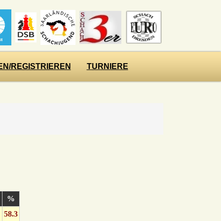
N/REGISTRIEREN
TURNIERE
%
58.3