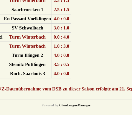
Turm Winterbach
2.5 : 1.5
Saarbruecken 1
2.5 : 1.5
En Passant Voelklingen
4.0 : 0.0
SV Schwalbach
3.0 : 1.0
ei
Turm Winterbach
0.0 : 4.0
Turm Winterbach
1.0 : 3.0
Turm Illingen 2
4.0 : 0.0
Steinitz Püttlingen
3.5 : 0.5
Roch. Saarlouis 3
4.0 : 0.0
WZ-Datenübernahme vom DSB zu dieser Saison erfolgte am 21. S
Powered by
ChessLeagueManager
© {2016} Saarländischer Schachverband. All Rights Reserved.