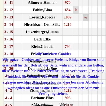
3 - 11
Altmeyer,Hannah
970
3 - 12
Fahim,Lina
654
0
3 - 13
Lorenz,Rebecca
1009
½
3 - 14
Hirschbach-Orth,Silke
1216
3 - 15
Luxenburger,Luana
3 - 16
Bach,Elke
3 - 17
Klein,Claudia
794
3 - 18
Franz,Daniela
Wir benutzen Cookies
Wir nutzen Cookies auf unserer Website. Einige von ihnen sind
3 - 19
Detampel,Eveline
essenziell für den Betrieb der Seite, während andere uns helfen,
3 - 20
Detampel,Lia-Sue
diese Website und die Nutzererfahrung zu verbessern (Tracking
4 - 1
Polovnikov,Eduard
1233
Cookies). Sie können selbst entscheiden, ob Sie die Cookies
zulassen möchten. Bitte beachten Sie, dass bei einer Ablehnung
4 - 2
Mukazhanov,Arslan
1340
womöglich nicht mehr alle Funktionalitäten der Seite zur
4 - 3
Zismann,Timur
1212
Verfügung stehen.
4 - 4
Farhane,Elias
903
Akzeptieren
Ablehnen
4 - 5
Ziegler,Jannis
1014