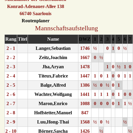
Konrad-Adenauer-Allee 138
66740 Saarlouis
Routenplaner
Mannschaftsaufstellung
Rang
Titel
Name
DWZ
1
2
3
4
5
6
7
2 - 1
Langer,Sebastian
1746
½
0
1
0
½
2 - 2
Zeitz,Joachim
1667
0
½
2 - 3
Jha,Aryan
1478
1
0
½
1
0
2 - 4
Titeux,Fabrice
1447
1
0
1
0
0
1
1
2 - 5
Balge,Alfred
1386
½
0
½
0
1
2 - 6
Wachter,Wolfgang
1441
1
1
1
0
1
0
0
2 - 7
Maron,Enrico
1088
0
0
0
0
1
1
½
2 - 8
Hoffstetter,Manuel
847
2 - 9
Luu,Hong-Thai
1568
½
0
½
½
2 - 10
Börner,Sascha
1426
½
½