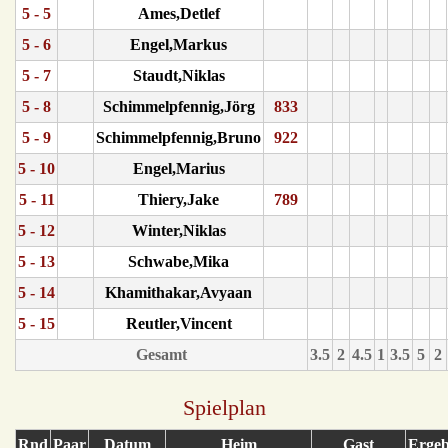
5 - 5
Ames,Detlef
5 - 6
Engel,Markus
5 - 7
Staudt,Niklas
5 - 8
Schimmelpfennig,Jörg
833
5 - 9
Schimmelpfennig,Bruno
922
5 - 10
Engel,Marius
5 - 11
Thiery,Jake
789
5 - 12
Winter,Niklas
5 - 13
Schwabe,Mika
5 - 14
Khamithakar,Avyaan
5 - 15
Reutler,Vincent
Gesamt
3.5
2
4.5
1
3.5
5
2
Spielplan
Rnd
Paar
Datum
Heim
Gast
Ergeb