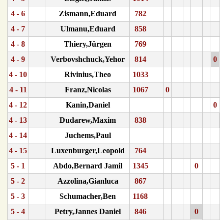
4 - 6
Zismann,Eduard
782
4 - 7
Ulmanu,Eduard
858
4 - 8
Thiery,Jürgen
769
4 - 9
Verbovshchuck,Yehor
814
0
4 - 10
Rivinius,Theo
1033
4 - 11
Franz,Nicolas
1067
0
4 - 12
Kanin,Daniel
0
4 - 13
Dudarew,Maxim
838
4 - 14
Juchems,Paul
4 - 15
Luxenburger,Leopold
764
5 - 1
Abdo,Bernard Jamil
1345
0
5 - 2
Azzolina,Gianluca
867
5 - 3
Schumacher,Ben
1168
5 - 4
Petry,Jannes Daniel
846
0