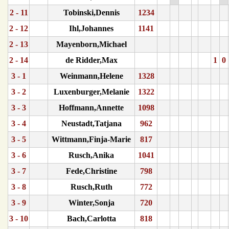
2 - 11
Tobinski,Dennis
1234
2 - 12
Ihl,Johannes
1141
2 - 13
Mayenborn,Michael
2 - 14
de Ridder,Max
1
0
3 - 1
Weinmann,Helene
1328
3 - 2
Luxenburger,Melanie
1322
3 - 3
Hoffmann,Annette
1098
3 - 4
Neustadt,Tatjana
962
3 - 5
Wittmann,Finja-Marie
817
3 - 6
Rusch,Anika
1041
3 - 7
Fede,Christine
798
3 - 8
Rusch,Ruth
772
3 - 9
Winter,Sonja
720
3 - 10
Bach,Carlotta
818