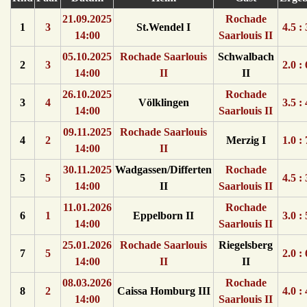
21.09.2025
Rochade
1
3
St.Wendel I
4.5 : 
14:00
Saarlouis II
05.10.2025
Rochade Saarlouis
Schwalbach
2
3
2.0 : 
14:00
II
II
26.10.2025
Rochade
3
4
Völklingen
3.5 : 
14:00
Saarlouis II
09.11.2025
Rochade Saarlouis
4
2
Merzig I
1.0 : 
14:00
II
30.11.2025
Wadgassen/Differten
Rochade
5
5
4.5 : 
14:00
II
Saarlouis II
11.01.2026
Rochade
6
1
Eppelborn II
3.0 : 
14:00
Saarlouis II
25.01.2026
Rochade Saarlouis
Riegelsberg
7
5
2.0 : 
14:00
II
II
08.03.2026
Rochade
8
2
Caissa Homburg III
4.0 : 
14:00
Saarlouis II