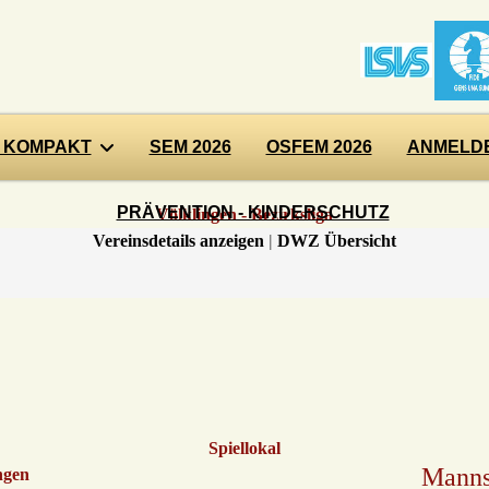
 KOMPAKT
SEM 2026
OSFEM 2026
ANMELDE
PRÄVENTION - KINDERSCHUTZ
Völklingen - Bezirksliga
Vereinsdetails anzeigen
|
DWZ Übersicht
Spiellokal
Manns
ngen