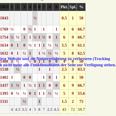
DWZ
1
2
3
4
5
6
7
8
9
Pkt.
Spl.
%
1843
½
0.5
1
50
1769
½
0
½
1
1
1
4
6
66.7
1754
½
½
1
1
½
1
½
0
1
6
9
66.7
1634
0
1
0
½
1
1
1
½
½
5.5
9
61.1
1632
0
1
½
1
1
½
½
½
5
8
62.5
 diese Website und die Nutzererfahrung zu verbessern (Tracking
1488
1
½
½
0
1
1
0
0
4
8
50
h nicht mehr alle Funktionalitäten der Seite zur Verfügung stehen.
1538
½
1
1
2.5
3
83.3
1402
1
0
0
1
0
1
3
6
50
1437
1
½
1
½
1
1
1
0
0
6
9
66.7
1395
0
½
½
0
1
1
1
½
½
5
9
55.6
1311
½
1
1.5
2
75
4
4.5
3.5
4
5
8
7
2.5
4.5
43
72
59.7