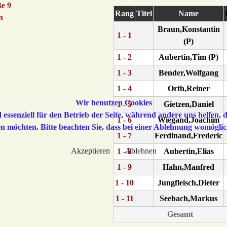
ße 9
Rang
Titel
Name
n
Braun,Konstantin
1 - 1
(P)
1 - 2
Aubertin,Tim (P)
1 - 3
Bender,Wolfgang
1 - 4
Orth,Reiner
Wir benutzen Cookies
1 - 5
Gietzen,Daniel
 essenziell für den Betrieb der Seite, während andere uns helfen,
1 - 6
Wiegand,Joachim
sen möchten. Bitte beachten Sie, dass bei einer Ablehnung womöglic
1 - 7
Ferdinand,Frederic
Akzeptieren
Ablehnen
1 - 8
Aubertin,Elias
1 - 9
Hahn,Manfred
1 - 10
Jungfleisch,Dieter
1 - 11
Seebach,Markus
Gesamt