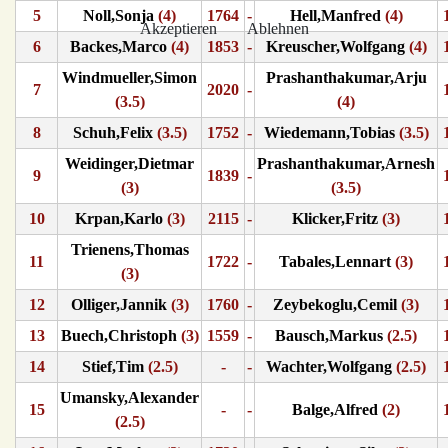
5
Noll,Sonja
(4)
1764
-
Hell,Manfred
(4)
Akzeptieren
Ablehnen
6
Backes,Marco
(4)
1853
-
Kreuscher,Wolfgang
(4)
Windmueller,Simon
Prashanthakumar,Arju
7
2020
-
(3.5)
(4)
8
Schuh,Felix
(3.5)
1752
-
Wiedemann,Tobias
(3.5)
Weidinger,Dietmar
Prashanthakumar,Arnesh
9
1839
-
(3)
(3.5)
10
Krpan,Karlo
(3)
2115
-
Klicker,Fritz
(3)
Trienens,Thomas
11
1722
-
Tabales,Lennart
(3)
(3)
12
Olliger,Jannik
(3)
1760
-
Zeybekoglu,Cemil
(3)
13
Buech,Christoph
(3)
1559
-
Bausch,Markus
(2.5)
14
Stief,Tim
(2.5)
-
-
Wachter,Wolfgang
(2.5)
Umansky,Alexander
15
-
-
Balge,Alfred
(2)
(2.5)