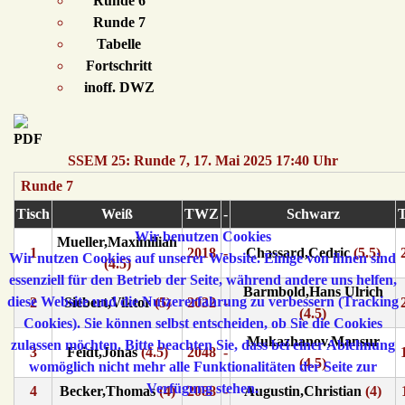
Runde 6
Runde 7
Tabelle
Fortschritt
inoff. DWZ
SSEM 25: Runde 7, 17. Mai 2025 17:40 Uhr
Runde 7
Tisch
Weiß
TWZ
-
Schwarz
Wir benutzen Cookies
Mueller,Maximilian
1
2018
-
Chassard,Cedric
(5.5)
Wir nutzen Cookies auf unserer Website. Einige von ihnen sind
(4.5)
essenziell für den Betrieb der Seite, während andere uns helfen,
Barmbold,Hans Ulrich
diese Website und die Nutzererfahrung zu verbessern (Tracking
2
Siebert,Viktor
(5)
2032
-
(4.5)
Cookies). Sie können selbst entscheiden, ob Sie die Cookies
Mukazhanov,Mansur
zulassen möchten. Bitte beachten Sie, dass bei einer Ablehnung
3
Feidt,Jonas
(4.5)
2048
-
(4.5)
womöglich nicht mehr alle Funktionalitäten der Seite zur
Verfügung stehen.
4
Becker,Thomas
(4)
2088
-
Augustin,Christian
(4)