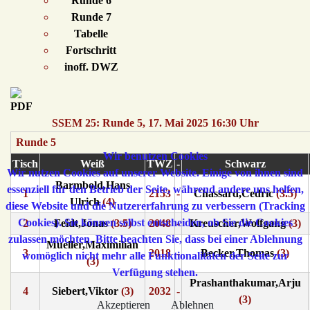
Runde 6
Runde 7
Tabelle
Fortschritt
inoff. DWZ
SSEM 25: Runde 5, 17. Mai 2025 16:30 Uhr
Runde 5
Wir benutzen Cookies
Tisch
Weiß
TWZ
-
Schwarz
Wir nutzen Cookies auf unserer Website. Einige von ihnen sind
Barmbold,Hans
essenziell für den Betrieb der Seite, während andere uns helfen,
1
2153
-
Chassard,Cedric
(3.5)
Ulrich
(4)
diese Website und die Nutzererfahrung zu verbessern (Tracking
Cookies). Sie können selbst entscheiden, ob Sie die Cookies
2
Feidt,Jonas
(3.5)
2048
-
Kreuscher,Wolfgang
(3)
zulassen möchten. Bitte beachten Sie, dass bei einer Ablehnung
Mueller,Maximilian
3
2018
-
Becker,Thomas
(3)
womöglich nicht mehr alle Funktionalitäten der Seite zur
(3)
Verfügung stehen.
Prashanthakumar,Arju
4
Siebert,Viktor
(3)
2032
-
(3)
Akzeptieren
Ablehnen