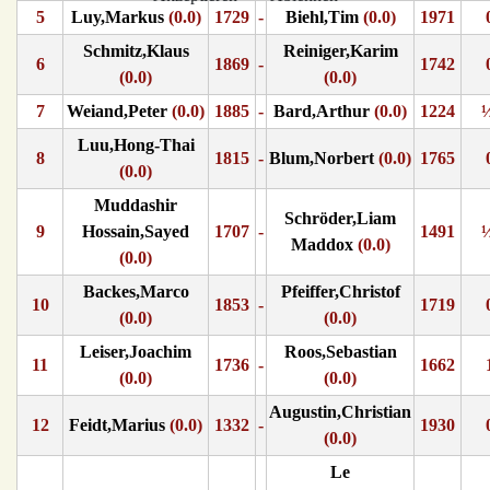
5
Luy,Markus
(0.0)
1729
-
Biehl,Tim
(0.0)
1971
Schmitz,Klaus
Reiniger,Karim
6
1869
-
1742
(0.0)
(0.0)
7
Weiand,Peter
(0.0)
1885
-
Bard,Arthur
(0.0)
1224
Luu,Hong-Thai
8
1815
-
Blum,Norbert
(0.0)
1765
(0.0)
Muddashir
Schröder,Liam
9
Hossain,Sayed
1707
-
1491
Maddox
(0.0)
(0.0)
Backes,Marco
Pfeiffer,Christof
10
1853
-
1719
(0.0)
(0.0)
Leiser,Joachim
Roos,Sebastian
11
1736
-
1662
(0.0)
(0.0)
Augustin,Christian
12
Feidt,Marius
(0.0)
1332
-
1930
(0.0)
Le