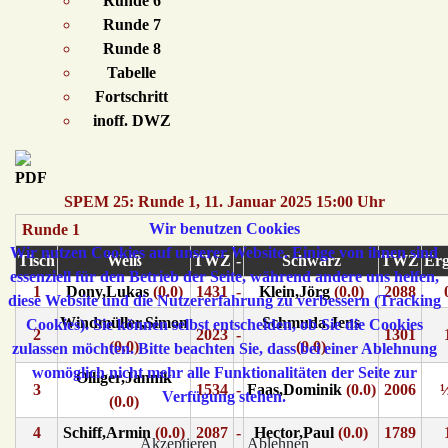
Runde 6
Runde 7
Runde 8
Tabelle
Fortschritt
inoff. DWZ
SPEM 25: Runde 1, 11. Januar 2025 15:00 Uhr
Wir benutzen Cookies
Runde 1
Wir nutzen Cookies auf unserer Website. Einige von ihnen sind
Tisch
Weiß
TWZ
-
Schwarz
TWZ
Erg
essenziell für den Betrieb der Seite, während andere uns helfen,
1
Dony,Lukas
(0.0)
1431
-
Klein,Jörg
(0.0)
2088
diese Website und die Nutzererfahrung zu verbessern (Tracking
Windmüller,Simon
Schmuda,Jens
Cookies). Sie können selbst entscheiden, ob Sie die Cookies
2
2023
-
1301
(0.0)
(0.0)
zulassen möchten. Bitte beachten Sie, dass bei einer Ablehnung
womöglich nicht mehr alle Funktionalitäten der Seite zur
Olliger,Jannik
3
1534
-
Faas,Dominik
(0.0)
2006
Verfügung stehen.
(0.0)
4
Schiff,Armin
(0.0)
2087
-
Hector,Paul
(0.0)
1789
Akzeptieren
Ablehnen