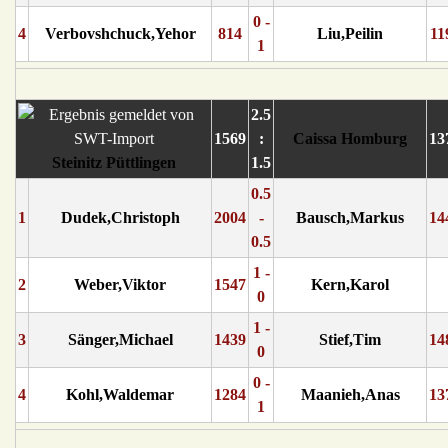
0 -
4
Verbovshchuck,Yehor
814
Liu,Peilin
11
1
2.5
1569
:
Caissa Homburg
13
Steinitz Püttlingen
1.5
0.5
1
Dudek,Christoph
2004
-
Bausch,Markus
14
0.5
1 -
2
Weber,Viktor
1547
Kern,Karol
0
1 -
3
Sänger,Michael
1439
Stief,Tim
14
0
0 -
4
Kohl,Waldemar
1284
Maanieh,Anas
13
1