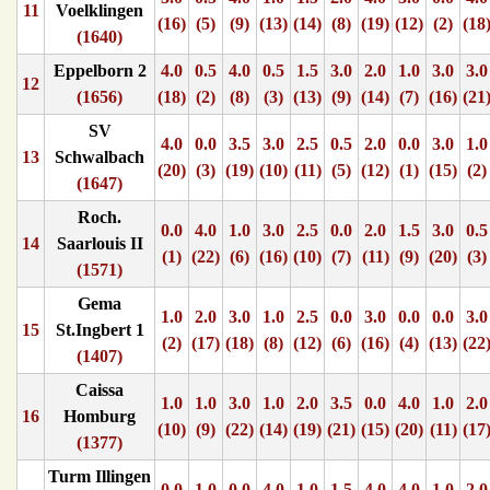
11
Voelklingen
(16)
(5)
(9)
(13)
(14)
(8)
(19)
(12)
(2)
(18
(1640)
Eppelborn 2
4.0
0.5
4.0
0.5
1.5
3.0
2.0
1.0
3.0
3.0
12
(1656)
(18)
(2)
(8)
(3)
(13)
(9)
(14)
(7)
(16)
(21
SV
4.0
0.0
3.5
3.0
2.5
0.5
2.0
0.0
3.0
1.0
13
Schwalbach
(20)
(3)
(19)
(10)
(11)
(5)
(12)
(1)
(15)
(2)
(1647)
Roch.
0.0
4.0
1.0
3.0
2.5
0.0
2.0
1.5
3.0
0.5
14
Saarlouis II
(1)
(22)
(6)
(16)
(10)
(7)
(11)
(9)
(20)
(3)
(1571)
Gema
1.0
2.0
3.0
1.0
2.5
0.0
3.0
0.0
0.0
3.0
15
St.Ingbert 1
(2)
(17)
(18)
(8)
(12)
(6)
(16)
(4)
(13)
(22
(1407)
Caissa
1.0
1.0
3.0
1.0
2.0
3.5
0.0
4.0
1.0
2.0
16
Homburg
(10)
(9)
(22)
(14)
(19)
(21)
(15)
(20)
(11)
(17
(1377)
Turm Illingen
0.0
1.0
0.0
4.0
1.0
1.5
4.0
4.0
1.0
2.0