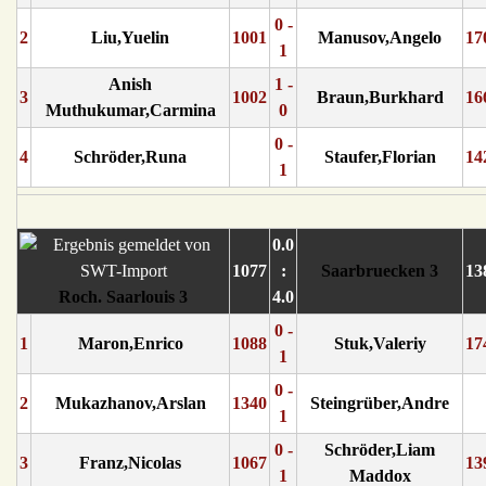
0 -
2
Liu,Yuelin
1001
Manusov,Angelo
17
1
Anish
1 -
3
1002
Braun,Burkhard
16
Muthukumar,Carmina
0
0 -
4
Schröder,Runa
Staufer,Florian
14
1
0.0
1077
:
Saarbruecken 3
13
Roch. Saarlouis 3
4.0
0 -
1
Maron,Enrico
1088
Stuk,Valeriy
17
1
0 -
2
Mukazhanov,Arslan
1340
Steingrüber,Andre
1
0 -
Schröder,Liam
3
Franz,Nicolas
1067
13
1
Maddox