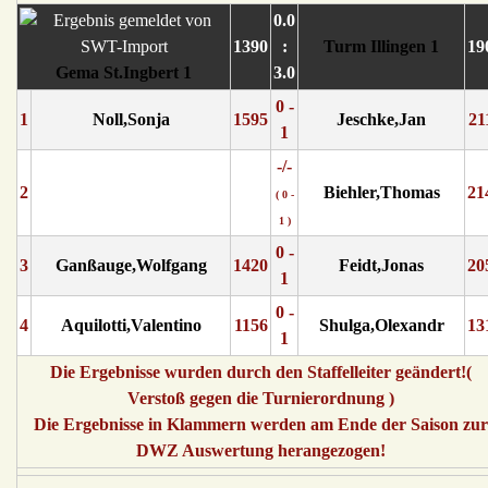
0.0
1390
:
Turm Illingen 1
19
Gema St.Ingbert 1
3.0
0 -
1
Noll,Sonja
1595
Jeschke,Jan
21
1
-/-
2
Biehler,Thomas
21
( 0 -
1 )
0 -
3
Ganßauge,Wolfgang
1420
Feidt,Jonas
20
1
0 -
4
Aquilotti,Valentino
1156
Shulga,Olexandr
13
1
Die Ergebnisse wurden durch den Staffelleiter geändert!(
Verstoß gegen die Turnierordnung )
Die Ergebnisse in Klammern werden am Ende der Saison zur
DWZ Auswertung herangezogen!