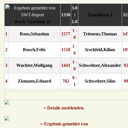
3.0
1330
:
Eppelborn 3
11
Roch. Saarlouis II
1.0
1 -
1
Roos,Sebastian
1577
Trienens,Thomas
14
0
1 -
2
Rusch,Felix
1518
Irschfeld,Kilian
10
0
1 -
3
Wachter,Wolfgang
1441
Schweitzer,Alexander
9
0
0 -
4
Zismann,Eduard
782
Schweitzer,Silas
9
1
= Details ausblenden.
= Ergebnis gemeldet von