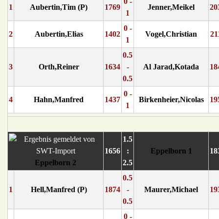
0 -
1
Aubertin,Tim (P)
1769
Jenner,Meikel
20
1
0 -
2
Aubertin,Elias
1402
Vogel,Christian
21
1
0.5
3
Orth,Reiner
1634
-
Al Jarad,Kotada
18
0.5
0 -
4
Hahn,Manfred
1437
Birkenheier,Nicolas
19
1
1.5
1656
:
Eppelborn 1
18
Eppelborn 2
2.5
0.5
1
Hell,Manfred (P)
1874
-
Maurer,Michael
19
0.5
0 -