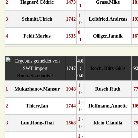
2
Hagneré,Cédric
1473
Grass,Mike
18
1
1 -
3
Schmitt,Ulrich
1742
Leibfried,Andreas
19
0
0 -
4
Feidt,Marius
1535
Olliger,Jannik
16
1
4.0
1747
:
Roch. Blitz-Girls
9
Roch. Saarlouis I
0.0
1 -
1
Mukazhanov,Mansur
1948
Rusch,Ruth
7
0
1 -
2
Thiery,Ian
1744
Hoffmann,Annette
10
0
1 -
3
Luu,Hong-Thai
1568
Klein,Claudia
7
0
1 -