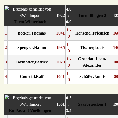
4.0
1922
:
Turm Illingen 2
12
Turm Winterbach
0.0
1 -
1
Becker,Thomas
2041
Henschel,Friedrich
16
0
1 -
2
Spengler,Hanno
1985
Tischer,Louis
14
0
1 -
Grandau,Leon-
3
Forthoffer,Patrick
2020
10
0
Alexander
1 -
4
Courtial,Ralf
1641
Schäfer,Jannis
8
0
0.5
1561
:
Saarbruecken 1
19
En Passant Voelklingen
3.5