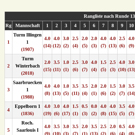
Rangliste nach Runde 13
Rg
Mannschaft
1
2
3
4
5
6
7
8
9
10
Turm Illingen
4.0
4.0
3.0
2.5
2.0
2.0
4.0
4.0
2.5
4.0
1
1
(14)
(12)
(2)
(4)
(5)
(3)
(7)
(13)
(6)
(9)
(1907)
Turm
2.0
3.5
1.0
2.5
3.0
4.0
1.5
2.5
4.0
3.0
2
Winterbach
(15)
(11)
(1)
(6)
(7)
(4)
(5)
(3)
(10)
(13
(2018)
Saarbruecken
4.0
4.0
1.0
3.5
3.5
2.0
2.0
1.5
3.0
3.5
3
1
(8)
(13)
(5)
(11)
(4)
(1)
(6)
(2)
(7)
(14
(1988)
Eppelborn 1
4.0
3.0
4.0
1.5
0.5
0.0
4.0
4.0
3.5
4.0
4
(1836)
(19)
(6)
(17)
(1)
(3)
(2)
(8)
(15)
(5)
(7)
Roch.
4.0
3.5
3.0
3.5
2.0
3.5
2.5
2.0
0.5
4.0
5
Saarlouis I
(9)
(10)
(3)
(7)
(1)
(13)
(2)
(6)
(4)
(8)