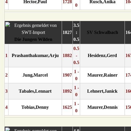
4
Hector,Paul
1728
Rusch,Anika
10
0
3.5
1827
:
SV Schwalbach
16
Die Jungen Wilden
0.5
0.5
1
Prashanthakumar,Arju
1882
-
Hesidenz,Gerd
16
0.5
1 -
2
Jung,Marcel
1907
Maurer,Rainer
17
0
1 -
3
Tabales,Lennart
1892
Lehnert,Janick
16
0
1 -
4
Tobias,Denny
1625
Maurer,Dennis
15
0
4.0