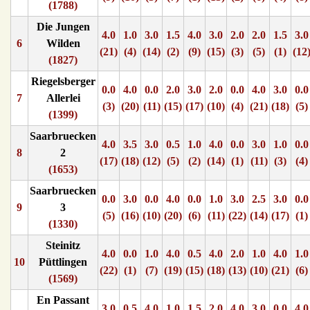
(1788)
Die Jungen
4.0
1.0
3.0
1.5
4.0
3.0
2.0
2.0
1.5
3.0
6
Wilden
(21)
(4)
(14)
(2)
(9)
(15)
(3)
(5)
(1)
(12
(1827)
Riegelsberger
0.0
4.0
0.0
2.0
3.0
2.0
0.0
4.0
3.0
0.0
7
Allerlei
(3)
(20)
(11)
(15)
(17)
(10)
(4)
(21)
(18)
(5)
(1399)
Saarbruecken
4.0
3.5
3.0
0.5
1.0
4.0
0.0
3.0
1.0
0.0
8
2
(17)
(18)
(12)
(5)
(2)
(14)
(1)
(11)
(3)
(4)
(1653)
Saarbruecken
0.0
3.0
0.0
4.0
0.0
1.0
3.0
2.5
3.0
0.0
9
3
(5)
(16)
(10)
(20)
(6)
(11)
(22)
(14)
(17)
(1)
(1330)
Steinitz
4.0
0.0
1.0
4.0
0.5
4.0
2.0
1.0
4.0
1.0
10
Püttlingen
(22)
(1)
(7)
(19)
(15)
(18)
(13)
(10)
(21)
(6)
(1569)
En Passant
3.0
0.5
4.0
1.0
1.5
2.0
4.0
3.0
0.0
4.0