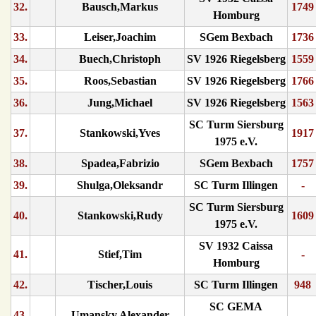
32.
Bausch,Markus
1749
Homburg
33.
Leiser,Joachim
SGem Bexbach
1736
34.
Buech,Christoph
SV 1926 Riegelsberg
1559
35.
Roos,Sebastian
SV 1926 Riegelsberg
1766
36.
Jung,Michael
SV 1926 Riegelsberg
1563
SC Turm Siersburg
37.
Stankowski,Yves
1917
1975 e.V.
38.
Spadea,Fabrizio
SGem Bexbach
1757
39.
Shulga,Oleksandr
SC Turm Illingen
-
SC Turm Siersburg
40.
Stankowski,Rudy
1609
1975 e.V.
SV 1932 Caissa
41.
Stief,Tim
-
Homburg
42.
Tischer,Louis
SC Turm Illingen
948
SC GEMA
43.
Umansky,Alexander
-