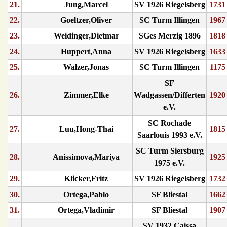
21.
Jung,Marcel
SV 1926 Riegelsberg
1731
22.
Goeltzer,Oliver
SC Turm Illingen
1967
23.
Weidinger,Dietmar
SGes Merzig 1896
1818
24.
Huppert,Anna
SV 1926 Riegelsberg
1633
25.
Walzer,Jonas
SC Turm Illingen
1175
SF
26.
Zimmer,Elke
Wadgassen/Differten
1920
e.V.
SC Rochade
27.
Luu,Hong-Thai
1815
Saarlouis 1993 e.V.
SC Turm Siersburg
28.
Anissimova,Mariya
1925
1975 e.V.
29.
Klicker,Fritz
SV 1926 Riegelsberg
1732
30.
Ortega,Pablo
SF Bliestal
1662
31.
Ortega,Vladimir
SF Bliestal
1907
SV 1932 Caissa