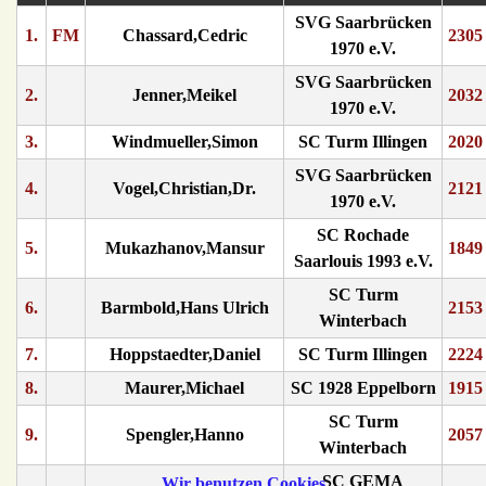
SVG Saarbrücken
1.
FM
Chassard,Cedric
2305
1970 e.V.
SVG Saarbrücken
2.
Jenner,Meikel
2032
1970 e.V.
3.
Windmueller,Simon
SC Turm Illingen
2020
SVG Saarbrücken
4.
Vogel,Christian,Dr.
2121
1970 e.V.
SC Rochade
5.
Mukazhanov,Mansur
1849
Saarlouis 1993 e.V.
SC Turm
6.
Barmbold,Hans Ulrich
2153
Winterbach
7.
Hoppstaedter,Daniel
SC Turm Illingen
2224
8.
Maurer,Michael
SC 1928 Eppelborn
1915
SC Turm
9.
Spengler,Hanno
2057
Winterbach
SC GEMA
Wir benutzen Cookies