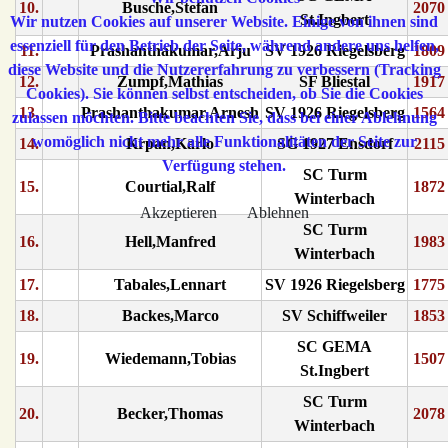
10.
Busche,Stefan
2070
St.Ingbert
Wir nutzen Cookies auf unserer Website. Einige von ihnen sind
essenziell für den Betrieb der Seite, während andere uns helfen,
11.
Prashanthakumar,Arju
SV 1926 Riegelsberg
1809
diese Website und die Nutzererfahrung zu verbessern (Tracking
12.
Zumpf,Mathias
SF Bliestal
1917
Cookies). Sie können selbst entscheiden, ob Sie die Cookies
13.
Prashanthakumar,Arnesh
SV 1926 Riegelsberg
1564
zulassen möchten. Bitte beachten Sie, dass bei einer Ablehnung
womöglich nicht mehr alle Funktionalitäten der Seite zur
14.
Krpan,Karlo
SG 1927 Ensdorf
2115
Verfügung stehen.
SC Turm
15.
Courtial,Ralf
1872
Winterbach
Akzeptieren
Ablehnen
SC Turm
16.
Hell,Manfred
1983
Winterbach
17.
Tabales,Lennart
SV 1926 Riegelsberg
1775
18.
Backes,Marco
SV Schiffweiler
1853
SC GEMA
19.
Wiedemann,Tobias
1507
St.Ingbert
SC Turm
20.
Becker,Thomas
2078
Winterbach