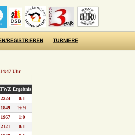
N/REGISTRIEREN
TURNIERE
 14:47 Uhr
TWZ
Ergebnis
2224
0:1
1849
½:½
1967
1:0
2121
0:1