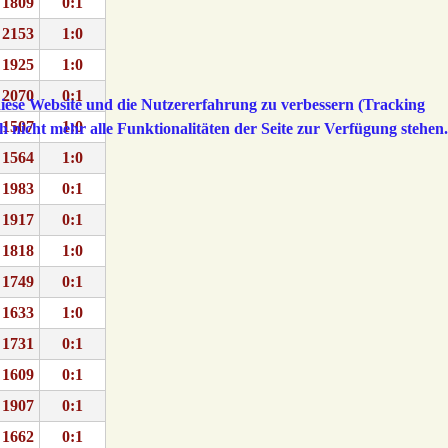
1809
0:1
2153
1:0
1925
1:0
2070
0:1
 diese Website und die Nutzererfahrung zu verbessern (Tracking
1507
1:0
h nicht mehr alle Funktionalitäten der Seite zur Verfügung stehen.
1564
1:0
1983
0:1
1917
0:1
1818
1:0
1749
0:1
1633
1:0
1731
0:1
1609
0:1
1907
0:1
1662
0:1