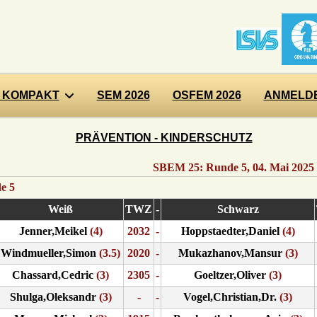
 KOMPAKT
SEM 2026
OSFEM 2026
ANMELDE
PRÄVENTION - KINDERSCHUTZ
SBEM 25: Runde 5, 04. Mai 2025
e 5
Weiß
TWZ
-
Schwarz
Jenner,Meikel
(4)
2032
-
Hoppstaedter,Daniel
(4)
Windmueller,Simon
(3.5)
2020
-
Mukazhanov,Mansur
(3)
Chassard,Cedric
(3)
2305
-
Goeltzer,Oliver
(3)
Shulga,Oleksandr
(3)
-
-
Vogel,Christian,Dr.
(3)