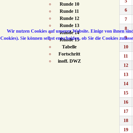
5
Runde 10
6
Runde 11
Runde 12
7
Runde 13
8
Wir nutzen Cookies auf unserer Website. Einige von ihnen sind
Runde 14
9
Cookies). Sie können selbst entscheiden, ob Sie die Cookies zulas
Runde 15
Tabelle
10
Fortschritt
11
inoff. DWZ
12
13
14
15
16
17
18
19