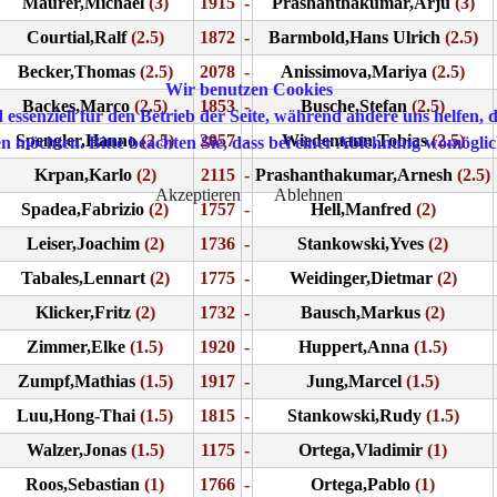
Maurer,Michael
(3)
1915
-
Prashanthakumar,Arju
(3)
Courtial,Ralf
(2.5)
1872
-
Barmbold,Hans Ulrich
(2.5)
Becker,Thomas
(2.5)
2078
-
Anissimova,Mariya
(2.5)
Wir benutzen Cookies
Backes,Marco
(2.5)
1853
-
Busche,Stefan
(2.5)
 essenziell für den Betrieb der Seite, während andere uns helfen,
Spengler,Hanno
(2.5)
2057
-
Wiedemann,Tobias
(2.5)
sen möchten. Bitte beachten Sie, dass bei einer Ablehnung womöglic
Krpan,Karlo
(2)
2115
-
Prashanthakumar,Arnesh
(2.5)
Akzeptieren
Ablehnen
Spadea,Fabrizio
(2)
1757
-
Hell,Manfred
(2)
Leiser,Joachim
(2)
1736
-
Stankowski,Yves
(2)
Tabales,Lennart
(2)
1775
-
Weidinger,Dietmar
(2)
Klicker,Fritz
(2)
1732
-
Bausch,Markus
(2)
Zimmer,Elke
(1.5)
1920
-
Huppert,Anna
(1.5)
Zumpf,Mathias
(1.5)
1917
-
Jung,Marcel
(1.5)
Luu,Hong-Thai
(1.5)
1815
-
Stankowski,Rudy
(1.5)
Walzer,Jonas
(1.5)
1175
-
Ortega,Vladimir
(1)
Roos,Sebastian
(1)
1766
-
Ortega,Pablo
(1)